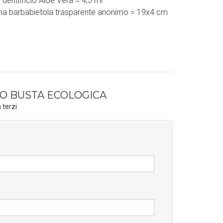
 dentifricio Aloe Vera = 4,5 ml
ina barbabietola trasparente anonimo = 19x4 cm
IO BUSTA ECOLOGICA
 terzi