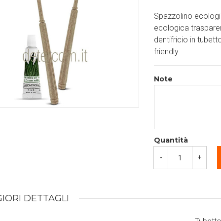
Spazzolino ecologic
ecologica trasparen
dentifricio in tubet
friendly.
Note
Quantità
-
+
IORI DETTAGLI