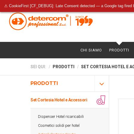
⚠ CookieFirst [CF_DEBUG]: Late Consent detected — a Google tag fired 
CHI SIAMO
PRODOTTI
SEI QUI:
PRODOTTI
SET CORTESIA HOTEL E A
PRODOTTI
Set Cortesia Hotel e Accessori
Dispenser Hotel ricaricabili
Cosmetici solidi per hotel