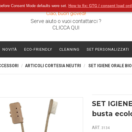
before Consent Mode defaults were set.
How to fix: GTG / consent load or
Ciao, buon giovedì!
Serve aiuto o vuoi contattarci ?
CLICCA QUI
NOVITÀ
ECO-FRIENDLY
CLEANING
SET PERSONALIZZATI
CCESSORI
ARTICOLI CORTESIA NEUTRI
SET IGIENE ORALE BI
SET IGIEN
busta ecol
ART.
3134