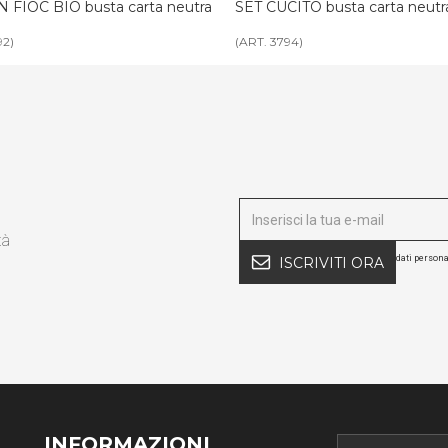
UCITO busta carta neutra paper
LUCIDASCARPE BIO busta ca
paper
794)
(ART. 3793)
tà
dati persona
ISCRIVITI ORA
INFORMAZIONI