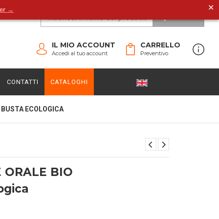
✕
der →
CERCA
IL MIO ACCOUNT
CARRELLO
Accedi al tuo account
Preventivo
CONTATTI
CATALOGHI
O BUSTA ECOLOGICA
E ORALE BIO
ogica