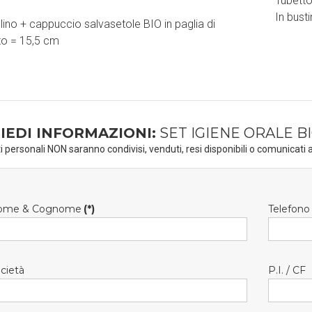
Tubetto
In bust
ino + cappuccio salvasetole BIO in paglia di
to = 15,5 cm
IEDI INFORMAZIONI:
SET IGIENE ORALE B
ti personali NON saranno condivisi, venduti, resi disponibili o comunicati a
ome & Cognome
(*)
Telefono
cietà
P.I. / CF