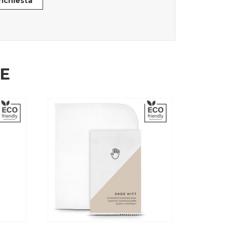
 richiesta
HE