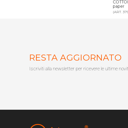
IO busta carta
COTTON FIOC BIO busta carta neutra
SET C
paper
(ART. 3792)
(ART. 3
RESTA AGGIORNATO
Iscriviti alla newsletter per ricevere le ultime novi