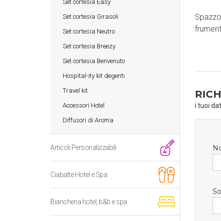
Set cortesia Easy
Spazzol
Set cortesia Girasoli
frumen
Set cortesia Neutro
Set cortesia Breezy
Set cortesia Benvenuto
Hospital-ity kit degenti
Travel kit
RICH
Accessori Hotel
i tuoi da
Diffusori di Aroma
Articoli Personalizzabili
N
Ciabatte Hotel e Spa
So
Biancheria hotel, b&b e spa