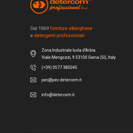
Dal 1969
forniture alberghiere
e
detergenti professionali
Zona Industriale Isola d'Arbia.
Viale Mengozzi, 9 53100 Siena (SI), Italy
(+39) 0577 385045
pec@pec.detercom.it
info@detercom.it