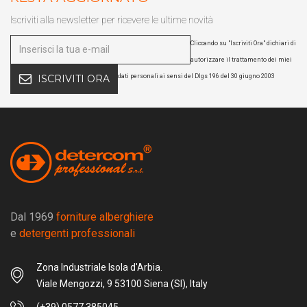
Iscriviti alla newsletter per ricevere le ultime novità
Cliccando su "Iscriviti Ora" dichiari di
autorizzare il trattamento dei miei
dati personali ai sensi del Dlgs 196 del 30 giugno 2003
ISCRIVITI ORA
Dal 1969
forniture alberghiere
e
detergenti professionali
Zona Industriale Isola d'Arbia.
Viale Mengozzi, 9 53100 Siena (SI), Italy
(+39) 0577 385045