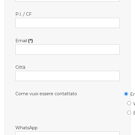
P.I. / CF
Email
(*)
Città
Come vuoi essere contattato
Em
WhatsApp