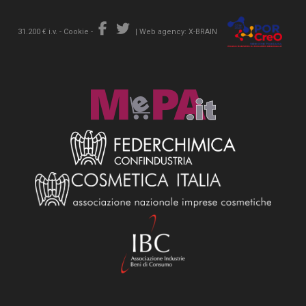
31.200 € i.v. -
Cookie
-
|
Web agency: X-BRAIN