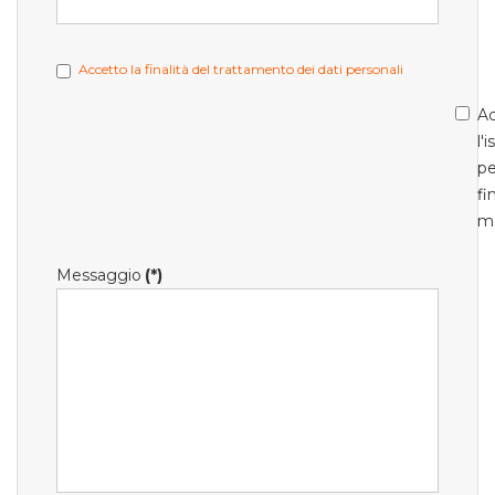
Accetto la finalità del trattamento dei dati personali
Ac
l'
pe
fi
m
Messaggio
(*)