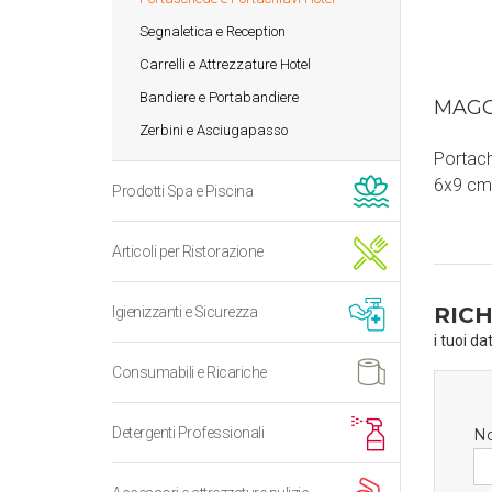
Segnaletica e Reception
Carrelli e Attrezzature Hotel
Bandiere e Portabandiere
MAGG
Zerbini e Asciugapasso
Portach
Portach
6x9 cm 
Prodotti Spa e Piscina
Articoli per Ristorazione
RICH
Igienizzanti e Sicurezza
i tuoi da
Consumabili e Ricariche
Detergenti Professionali
N