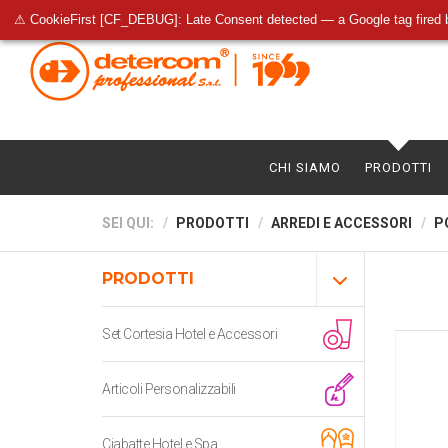
⚠ CookieFirst [CF_DEBUG]: Late Consent detected — a Google tag fired 
CHI SIAMO
PRODOTTI
SEI QUI:
PRODOTTI
ARREDI E ACCESSORI
P
PRODOTTI
Set Cortesia Hotel e Accessori
Articoli Personalizzabili
Ciabatte Hotel e Spa