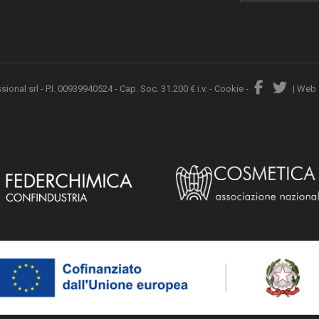
nal srl - P.I. 00939940524 - Cap. Soc. 31.200 € i.v. -
Cookie
-
|
Web 