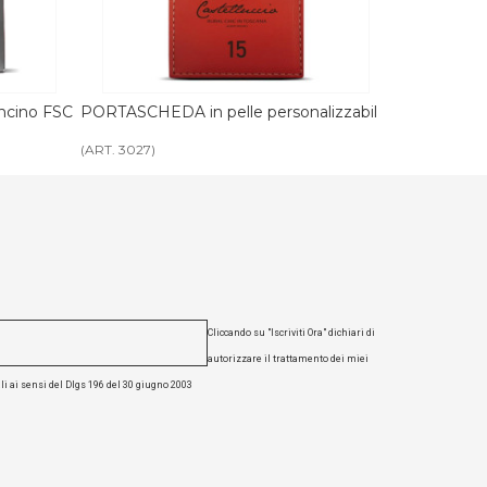
alizzabile
PORTASCHEDA PORTACHIAVI in pelle
PORTASCHED
personalizzabile
a tasca pers
(ART. 3027A)
(ART. 3027EC)
Cliccando su "Iscriviti Ora" dichiari di
autorizzare il trattamento dei miei
li ai sensi del Dlgs 196 del 30 giugno 2003