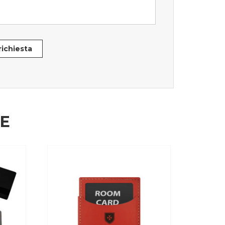
 richiesta
HE