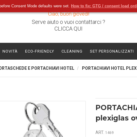
before Consent Mode defaults were set.
How to fix: GTG / consent load or
Ciao, buon giovedì!
Serve aiuto o vuoi contattarci ?
CLICCA QUI
NOVITÀ
ECO-FRIENDLY
CLEANING
SET PERSONALIZZATI
ORTASCHEDE E PORTACHIAVI HOTEL
PORTACHIAVI HOTEL PLEX
PORTACHI
plexiglas o
ART.
1469