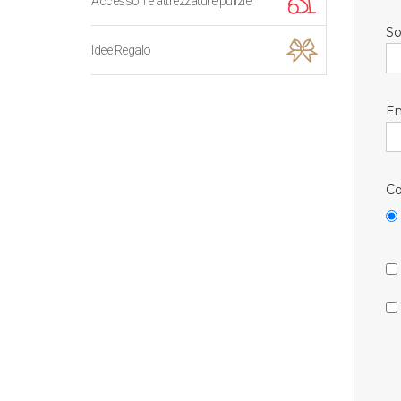
Accessori e attrezzature pulizie
So
Idee Regalo
Em
Co