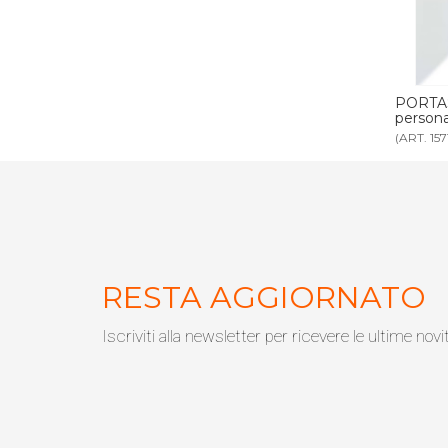
cartoncino
PORTASCHEDA HOTEL in cartoncino
PORTAS
personalizzabile
persona
(ART. 1571)
(ART. 39
RESTA AGGIORNATO
Iscriviti alla newsletter per ricevere le ultime novi