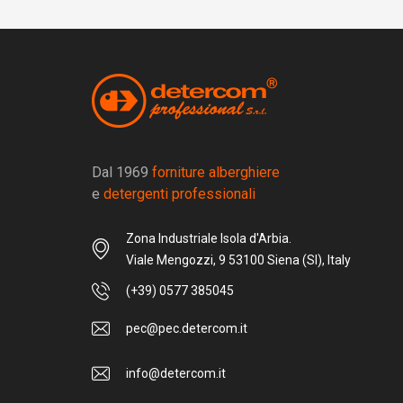
Dal 1969
forniture alberghiere
e
detergenti professionali
Zona Industriale Isola d'Arbia.
Viale Mengozzi, 9 53100 Siena (SI), Italy
(+39) 0577 385045
pec@pec.detercom.it
info@detercom.it