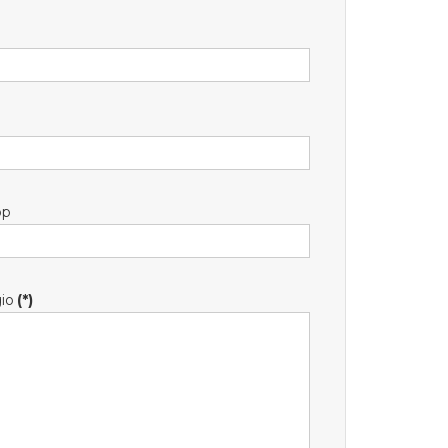
pp
io
(*)