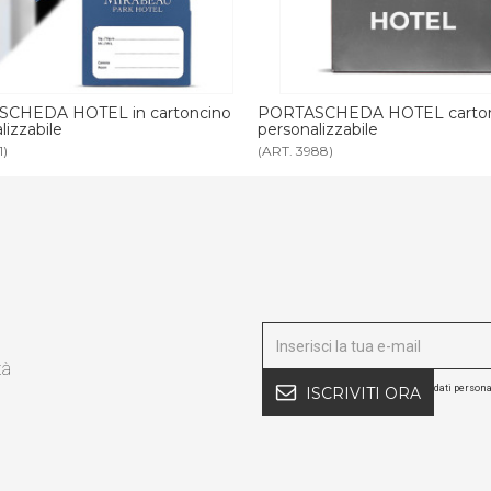
CHEDA HOTEL cartoncino FSC
PORTASCHEDA in pelle person
lizzabile
88)
(ART. 3027)
tà
dati persona
ISCRIVITI ORA