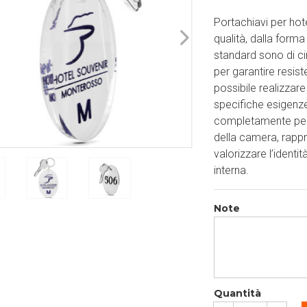
Portachiavi per hote
qualità, dalla form
standard sono di ci
per garantire resis
possibile realizzare
specifiche esigenze
completamente perso
della camera, rapp
valorizzare l’identi
interna.
Note
Quantità