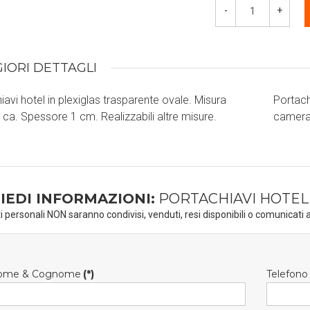
-
+
IORI DETTAGLI
iavi hotel in plexiglas trasparente ovale. Misura
iavi personalizzabili con logo hotel e numero
ca. Spessore 1 cm. Realizzabili altre misure.
camera
IEDI INFORMAZIONI:
PORTACHIAVI HOTEL
ti personali NON saranno condivisi, venduti, resi disponibili o comunicati a
ome & Cognome
(*)
Telefono