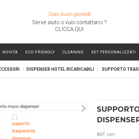
Ciao, buon giovedì!
Serve aiuto o vuoi contattarci ?
CLICCA QUI
NOVITÀ
ECO-FRIENDLY
CLEANING
SET PERSONALIZZATI
CCESSORI
DISPENSER HOTEL RICARICABILI
SUPPORTO TRASP
SUPPORTO
DISPENSER
ART.
2421