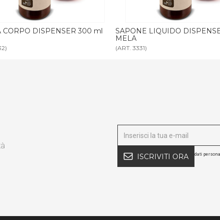
E LIQUIDO DISPENSER 300 ml
BAGNODOCCIA MELA tanica 5 l
1)
(ART. 3347)
tà
dati persona
ISCRIVITI ORA