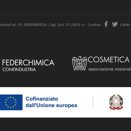
nal srl - P.I. 00939940524 - Cap. Soc. 31.200 € i.v. -
Cookie
-
|
Web 