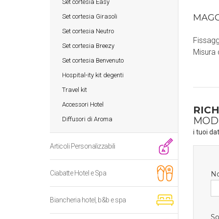
Set cortesia Easy
MAGG
Set cortesia Girasoli
Set cortesia Neutro
Fissaggi
Set cortesia Breezy
Misura 
Set cortesia Benvenuto
Hospital-ity kit degenti
Travel kit
Accessori Hotel
RICH
MOD
Diffusori di Aroma
i tuoi da
Articoli Personalizzabili
Ciabatte Hotel e Spa
N
Biancheria hotel, b&b e spa
So