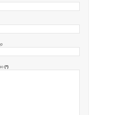
pp
io
(*)