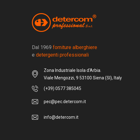
Dal 1969
forniture alberghiere
e
detergenti professionali
Zona Industriale Isola d'Arbia.
Viale Mengozzi, 9 53100 Siena (SI), Italy
(+39) 0577 385045
pec@pec.detercom.it
info@detercom.it