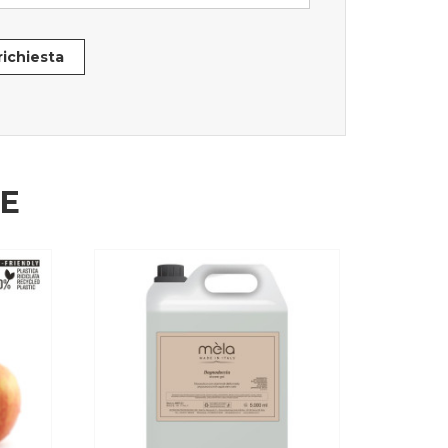
 richiesta
HE