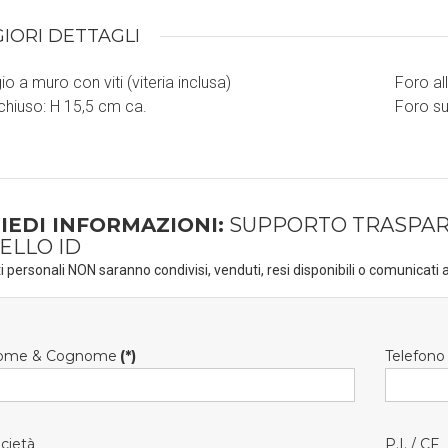
IORI DETTAGLI
o a muro con viti (viteria inclusa)
Foro al
chiuso: H 15,5 cm ca.
Foro su
IEDI INFORMAZIONI:
SUPPORTO TRASPAR
ELLO ID
ti personali NON saranno condivisi, venduti, resi disponibili o comunicati a
ome & Cognome
(*)
Telefono
cietà
P.I. / CF