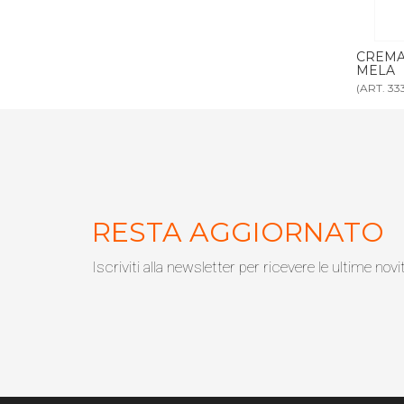
00 ml MELA
CREMA CORPO DISPENSER 300 ml
SAPON
MELA
MELA
(ART. 3332)
(ART. 333
RESTA AGGIORNATO
Iscriviti alla newsletter per ricevere le ultime novi