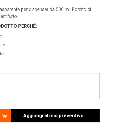
asparente per dispenser da 500 ml. Fornito di
antifurto.
ODOTTO PERCH
É
:
re
are
rto
Aggiungi al mio preventivo