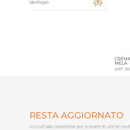
Idee Regalo
ER 300 ml MELA
CREMA CORPO DISPENSER 300 ml
SA
MELA
ME
(ART. 3332)
(AR
RESTA AGGIORNATO
Iscriviti alla newsletter per ricevere le ultime novi