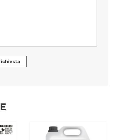
 richiesta
HE