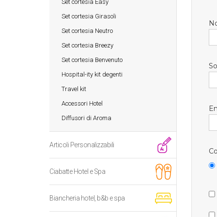
Set cortesia Easy
Set cortesia Girasoli
N
Set cortesia Neutro
Set cortesia Breezy
Set cortesia Benvenuto
So
Hospital-ity kit degenti
Travel kit
Accessori Hotel
Em
Diffusori di Aroma
Articoli Personalizzabili
Co
Ciabatte Hotel e Spa
Biancheria hotel, b&b e spa