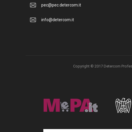
pec@pec.detercom.it
info@detercom.it
Copyright © 2017 Detercom Professio