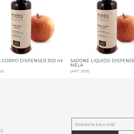
PONE LIQUIDO DISPENSER 300 ml
BAGNODOCCIA MELA tanica
LA
T. 3331)
(ART. 3347)
tà