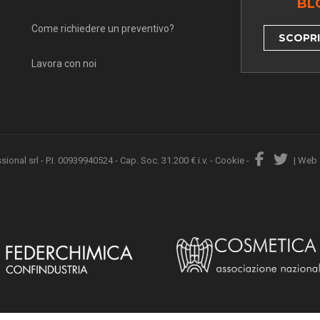
BL
Come richiedere un preventivo?
SCOPRI 
Lavora con noi
nal srl - P.I. 00939940524 - Cap. Soc. 31.200 € i.v. -
Cookie
-
|
Web 