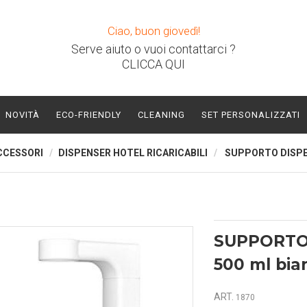
Ciao, buon giovedì!
Serve aiuto o vuoi contattarci ?
CLICCA QUI
NOVITÀ
ECO-FRIENDLY
CLEANING
SET PERSONALIZZATI
CCESSORI
DISPENSER HOTEL RICARICABILI
SUPPORTO DISPE
SUPPORTO
500 ml bia
ART.
1870