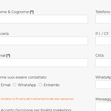
ome & Cognome
(*)
Telefono
cietà
P.I. / CF
ail
(*)
Città
me vuoi essere contattato
WhatsA
Email
WhatsApp
Entrambi
Accetto la finalità del trattamento dei dati personali
Messagg
Accetto l'iscrizione per finalità marketing