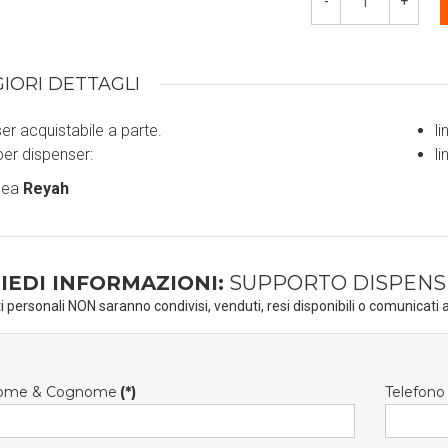
-
+
IORI DETTAGLI
er acquistabile a parte.
l
per dispenser:
l
inea
Reyah
IEDI INFORMAZIONI:
SUPPORTO DISPENSE
ti personali NON saranno condivisi, venduti, resi disponibili o comunicati a
ome & Cognome
(*)
Telefono