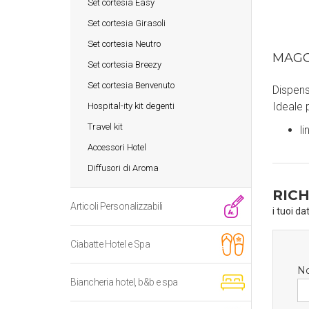
Set cortesia Easy
Set cortesia Girasoli
Set cortesia Neutro
MAGG
Set cortesia Breezy
Set cortesia Benvenuto
Dispens
Ideale 
Hospital-ity kit degenti
Travel kit
l
Accessori Hotel
Diffusori di Aroma
RICH
Articoli Personalizzabili
i tuoi da
Ciabatte Hotel e Spa
N
Biancheria hotel, b&b e spa