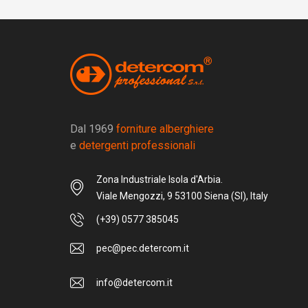
Dal 1969
forniture alberghiere
e
detergenti professionali
Zona Industriale Isola d'Arbia.
Viale Mengozzi, 9 53100 Siena (SI), Italy
(+39) 0577 385045
pec@pec.detercom.it
info@detercom.it