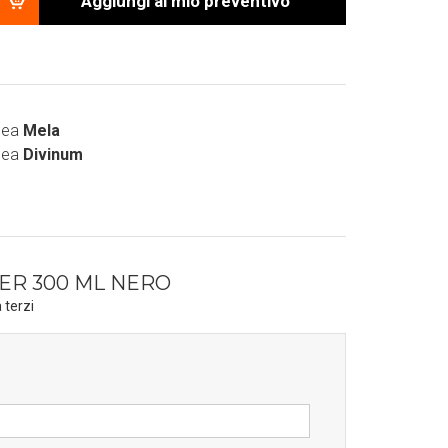
Aggiungi al mio preventivo
inea
Mela
inea
Divinum
R 300 ML NERO
 terzi