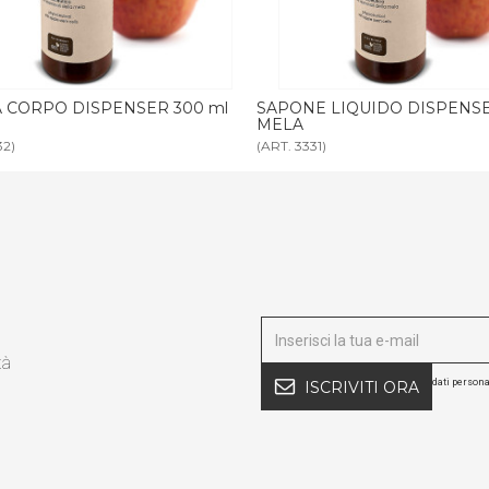
E LIQUIDO DISPENSER 300 ml
BAGNODOCCIA MELA tanica 5 l
31)
(ART. 3347)
tà
dati persona
ISCRIVITI ORA