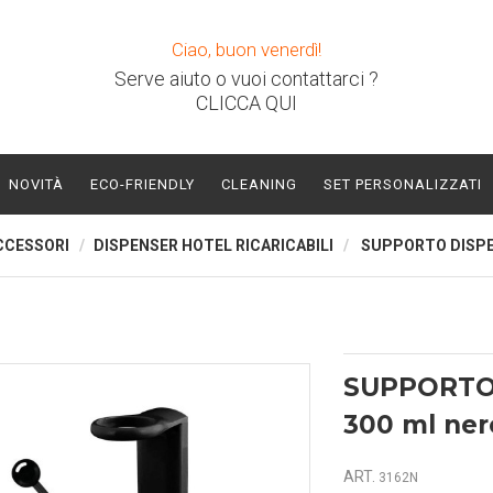
Ciao, buon venerdì!
Serve aiuto o vuoi contattarci ?
CLICCA QUI
NOVITÀ
ECO-FRIENDLY
CLEANING
SET PERSONALIZZATI
CCESSORI
DISPENSER HOTEL RICARICABILI
SUPPORTO DISPE
SUPPORTO
300 ml ner
ART.
3162N