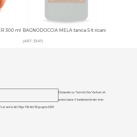
t ricarica
SHAMPOO MELA tanica 5 lt ricarica
CREMA CORPO
(ART. 3346)
(ART. 3349)
Cliccando su "Iscriviti Ora" dichiari di
autorizzare il trattamento dei miei
li ai sensi del Dlgs 196 del 30 giugno 2003