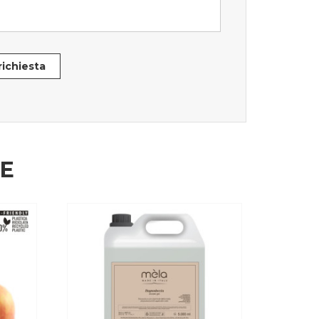
 richiesta
HE