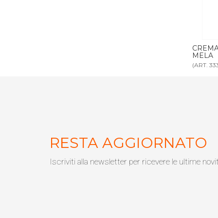
300 ml MELA
CREMA CORPO DISPENSER 300 ml
SAPON
MELA
MELA
(ART. 3332)
(ART. 33
RESTA AGGIORNATO
Iscriviti alla newsletter per ricevere le ultime novi