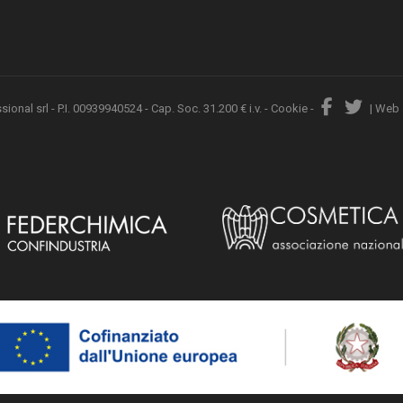
nal srl - P.I. 00939940524 - Cap. Soc. 31.200 € i.v. -
Cookie
-
|
Web 