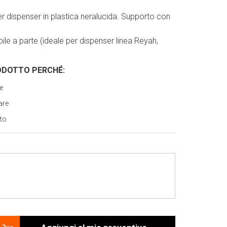
r dispenser in plastica neralucida. Supporto con
ile a parte (ideale per dispenser linea Reyah,
ODOTTO PERCH
É
:
re
are
rto