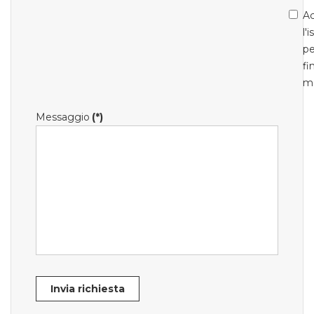
Ac
l'
pe
fi
m
Messaggio
(*)
Invia richiesta