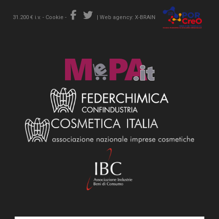
31.200 € i.v. -
Cookie
-
|
Web agency: X-BRAIN