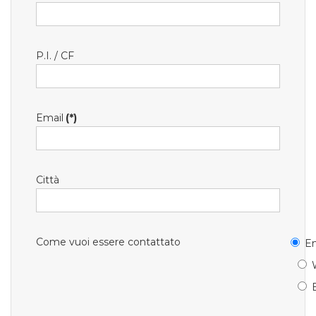
P.I. / CF
Email
(*)
Città
Come vuoi essere contattato
Em