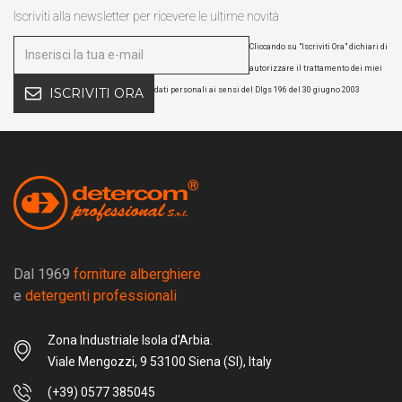
Iscriviti alla newsletter per ricevere le ultime novità
Cliccando su "Iscriviti Ora" dichiari di
autorizzare il trattamento dei miei
dati personali ai sensi del Dlgs 196 del 30 giugno 2003
ISCRIVITI ORA
Dal 1969
forniture alberghiere
e
detergenti professionali
Zona Industriale Isola d'Arbia.
Viale Mengozzi, 9 53100 Siena (SI), Italy
(+39) 0577 385045