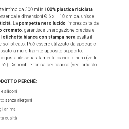
e intimo da 300 ml in
100% plastica riciclata
penser dalle dimensioni Ø 6 x H 18 cm ca. unisce
ticità
. La
pompetta nero lucido
, impreziosita da
to cromato
, garantisce un’erogazione precisa e
l’
etichetta bianca con stampa nera
esalta il
e sofisticato. Può essere utilizzato da appoggio
fissato a muro tramite apposito supporto.
acquistabile separatamente bianco o nero (vedi
2). Disponibile tanica per ricarica (vedi articolo
ODOTTO PERCH
É
:
e siliconi
to senza allergeni
li animali
ta qualità