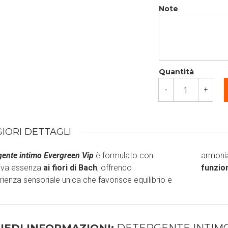
Note
Quantità
-
+
IORI DETTAGLI
gente intimo Evergreen Vip
è formulato con
armonia
siva essenza
ai fiori di Bach
, offrendo
funzio
rienza sensoriale unica che favorisce equilibrio e