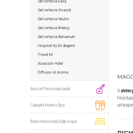
Set cortesia Easy
Set cortesia Girasoli
Set cortesia Neutro
Set cortesia Breezy
Set cortesia Benvenuto
Hospital-ity kit degenti
Travel kit
Accessori Hotel
Diffusori di Aroma
MAGG
Articoli Personalizzabili
Il
deter
l’esclu
un’espe
Ciabatte Hotel e Spa
Biancheria hotel, b&b e spa