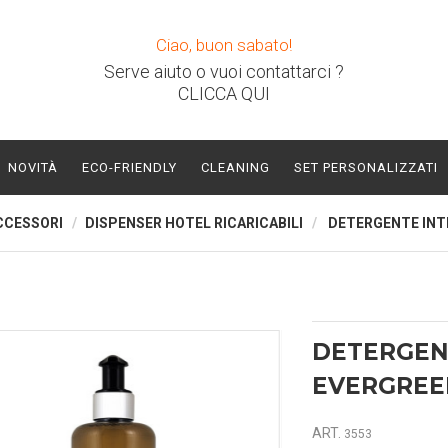
Ciao, buon sabato!
Serve aiuto o vuoi contattarci ?
CLICCA QUI
NOVITÀ
ECO-FRIENDLY
CLEANING
SET PERSONALIZZATI
CCESSORI
DISPENSER HOTEL RICARICABILI
DETERGENTE INTI
DETERGEN
EVERGREEN
ART.
3553