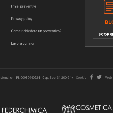
I miei preventivi
Privacy policy
BL
Come richiedere un preventivo?
SCOPRI 
Lavora con noi
nal srl - P.I. 00939940524 - Cap. Soc. 31.200 € i.v. -
Cookie
-
|
Web 