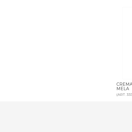
00 ml MELA
CREMA CORPO DISPENSER 300 ml
SAPON
MELA
MELA
(ART. 3332)
(ART. 333