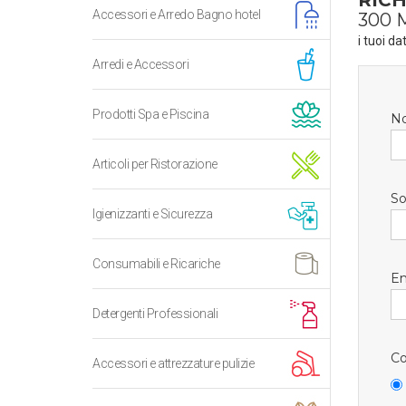
RICH
Accessori e Arredo Bagno hotel
300 
i tuoi da
Arredi e Accessori
Prodotti Spa e Piscina
N
Articoli per Ristorazione
So
Igienizzanti e Sicurezza
Consumabili e Ricariche
Em
Detergenti Professionali
Co
Accessori e attrezzature pulizie