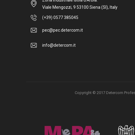
Zona Industriale Isola d'Arbia.
Viale Mengozzi, 9 53100 Siena (SI), Italy
(+39) 0577 385045
pec@pec.detercom.it
info@detercom.it
Copyright © 2017 Detercom Professio