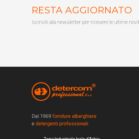
RESTA AGGIORNATO
Iscriviti alla newsletter per ricevere le ultime novi
Dal 1969
forniture alberghiere
e
detergenti professionali