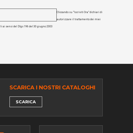
Cliccando su "Iscriviti Ora" dichiari di
autorizzare il trattamento dei miei
li ai sensi del Dlgs 196 del 30 giugno 2003
SCARICA I NOSTRI CATALOGHI
SCARICA