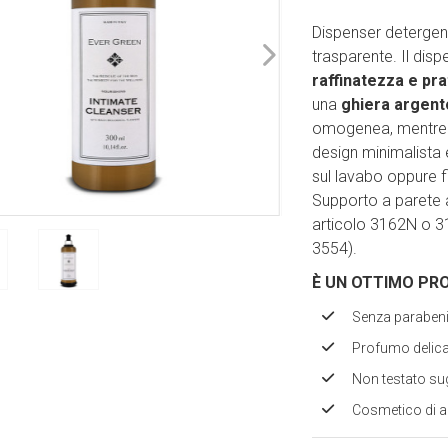
Dispenser detergent
trasparente. Il dis
raffinatezza e pra
una
ghiera argen
omogenea, mentre 
design minimalista 
sul lavabo oppure 
Supporto a parete 
articolo 3162N o 316
3554).
È UN OTTIMO PR
Senza parabeni 
Profumo delica
Non testato sug
Cosmetico di al