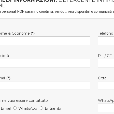
IEDI INFORMAZIONI:
DETERGENTE INTIMO
ML
ti personali NON saranno condivisi, venduti, resi disponibili o comunicati a
ome & Cognome
(*)
Telefono
cietà
P.I. / CF
ail
(*)
Città
me vuoi essere contattato
WhatsA
Email
WhatsApp
Entrambi