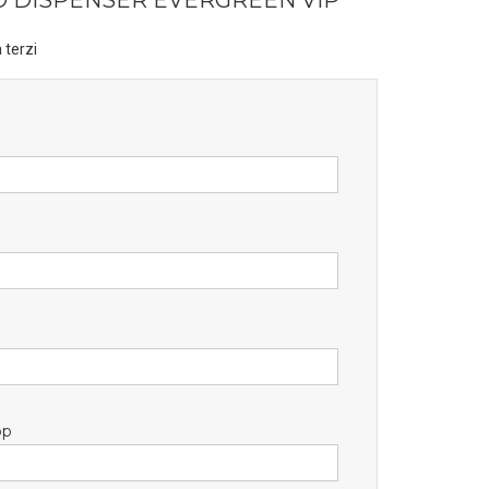
 DISPENSER EVERGREEN VIP
 terzi
pp