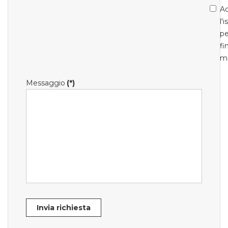
Ac
l'
pe
fi
m
Messaggio
(*)
Invia richiesta