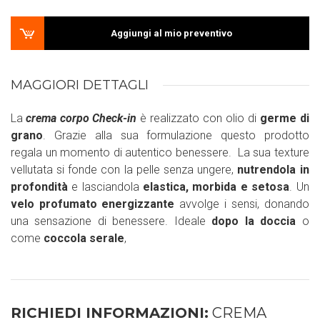
Aggiungi al mio preventivo
MAGGIORI DETTAGLI
La
crema corpo Check-in
è realizzato con olio di
germe di
grano
. Grazie alla sua formulazione questo prodotto
regala un momento di autentico benessere. La sua texture
vellutata si fonde con la pelle senza ungere,
nutrendola in
profondità
e lasciandola
elastica, morbida e setosa
. Un
velo profumato energizzante
avvolge i sensi, donando
una sensazione di benessere. Ideale
dopo la doccia
o
come
coccola serale
,
RICHIEDI INFORMAZIONI:
CREMA