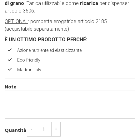
di grano
. Tanica utilizzabile come
ricarica
per dispenser
articolo 3606.
OPTIONAL
: pompetta erogatrice articolo 2185
(acquistabile separatamente)
È UN OTTIMO PRODOTTO PERCH
É
:
Azione nutriente ed elasticizzante
Eco friendly
Made in Italy
Note
-
+
Quantità