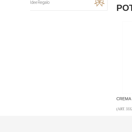
Idee Regalo
PO
 300 ml MELA
CREMA CORPO DISPENSER 300 ml MELA
SA
ME
(ART. 3332)
(AR