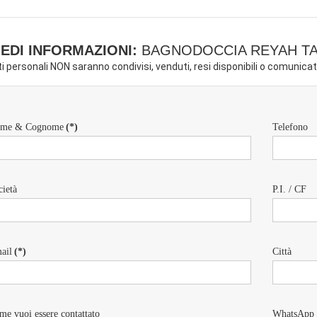
IEDI INFORMAZIONI:
BAGNODOCCIA REYAH TAN
ati personali NON saranno condivisi, venduti, resi disponibili o comunicati
me & Cognome
(*)
Telefono
cietà
P.I. / CF
ail
(*)
Città
me vuoi essere contattato
WhatsApp