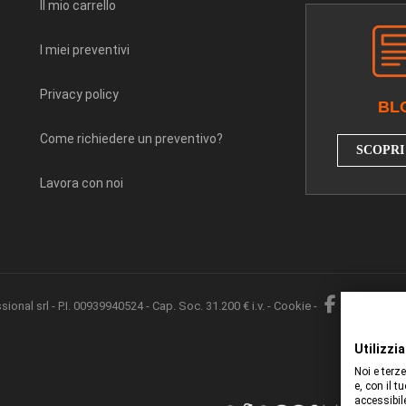
Il mio carrello
I miei preventivi
Privacy policy
BL
Come richiedere un preventivo?
SCOPRI 
Lavora con noi
nal srl - P.I. 00939940524 - Cap. Soc. 31.200 € i.v. -
Cookie
-
|
Web 
Utilizzi
Noi e terze
e, con il t
accessibil