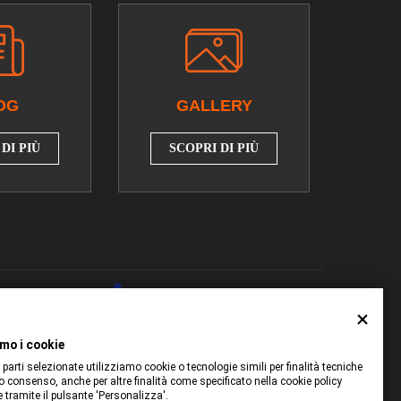
OG
GALLERY
DI PIÙ
SCOPRI DI PIÙ
agency: X-BRAIN
amo i cookie
 parti selezionate utilizziamo cookie o tecnologie simili per finalità tecniche
uo consenso, anche per altre finalità come specificato nella cookie policy
e tramite il pulsante 'Personalizza'.