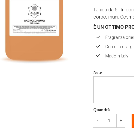
Tanica da 5 litri c
corpo, mani. Cosmet
È UN OTTIMO PR
Fragranza orie
Con olio di arg
Made in Italy
Note
Quantità
-
+