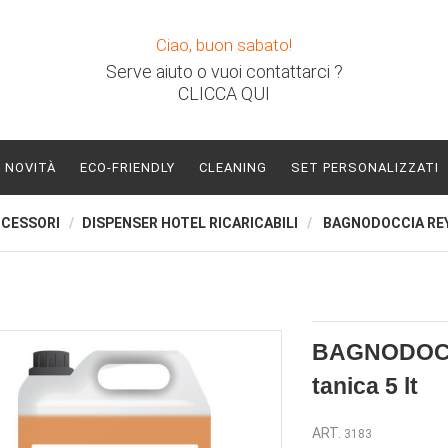
Ciao, buon sabato!
Serve aiuto o vuoi contattarci ?
CLICCA QUI
NOVITÀ
ECO-FRIENDLY
CLEANING
SET PERSONALIZZATI
CCESSORI
DISPENSER HOTEL RICARICABILI
BAGNODOCCIA REY
BAGNODOC
tanica 5 lt
ART.
3183