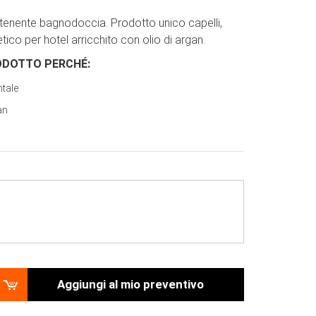
ontenente bagnodoccia. Prodotto unico capelli,
ico per hotel arricchito con olio di argan.
ODOTTO PERCH
É
:
ntale
an
Aggiungi al mio preventivo