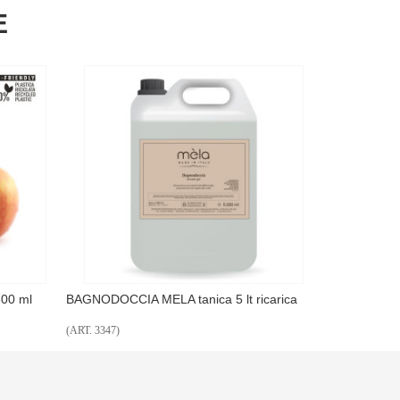
E
lt ricarica
SHAMPOO MELA tanica 5 lt ricarica
CREMA C
(ART. 3346)
(ART. 3349