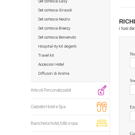
Set cortesia Easy
Set cortesia Girasoli
Set cortesia Neutro
RICH
Set cortesia Breezy
i tuoi d
Set cortesia Benvenuto
Hospital-ity kit degenti
No
Travel kit
Accessori Hotel
Diffusori di Aroma
So
Articoli Personalizzabili
Ciabatte Hotel e Spa
Em
Biancheria hotel, b&b e spa
Co