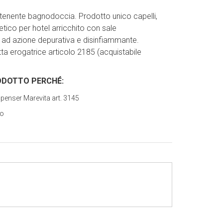
ontenente bagnodoccia. Prodotto unico capelli,
ico per hotel arricchito con sale
ad azione depurativa e disinfiammante.
ta erogatrice articolo 2185 (acquistabile
ODOTTO PERCH
É
:
spenser Marevita art. 3145
no