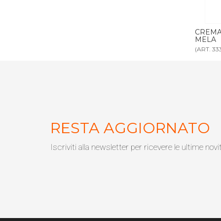
300 ml MELA
CREMA CORPO DISPENSER 300 ml
SAPON
MELA
MELA
(ART. 3332)
(ART. 33
RESTA AGGIORNATO
Iscriviti alla newsletter per ricevere le ultime novi