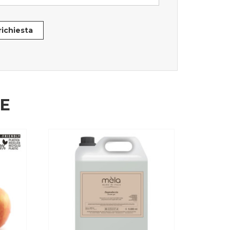
 richiesta
HE