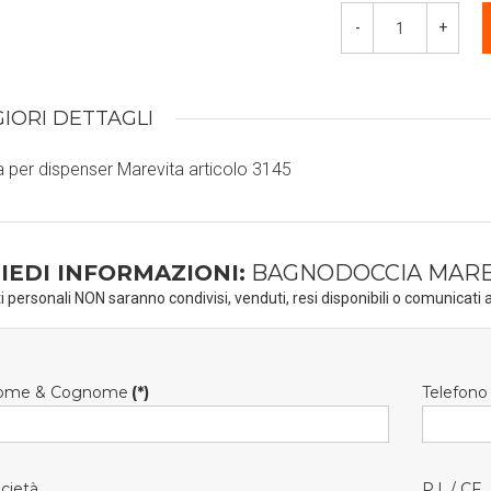
-
+
IORI DETTAGLI
a per dispenser Marevita articolo 3145
IEDI INFORMAZIONI:
BAGNODOCCIA MAREVI
ti personali NON saranno condivisi, venduti, resi disponibili o comunicati a
ome & Cognome
(*)
Telefono
cietà
P.I. / CF