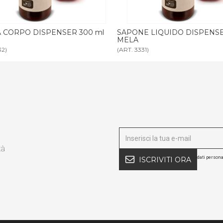
E LIQUIDO DISPENSER 300 ml
BAGNODOCCIA MELA tanica 5 l
31)
(ART. 3347)
tà
dati persona
ISCRIVITI ORA