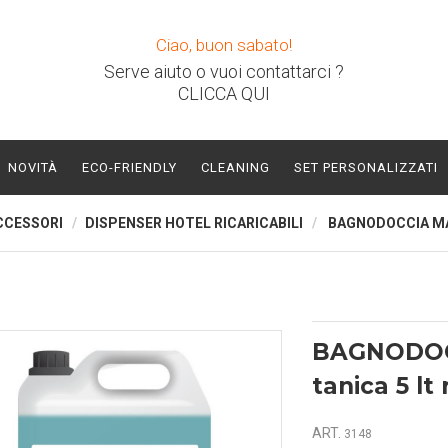
Ciao, buon sabato!
Serve aiuto o vuoi contattarci ?
CLICCA QUI
NOVITÀ
ECO-FRIENDLY
CLEANING
SET PERSONALIZZATI
CCESSORI
DISPENSER HOTEL RICARICABILI
BAGNODOCCIA MAR
BAGNODOC
tanica 5 lt 
ART.
3148