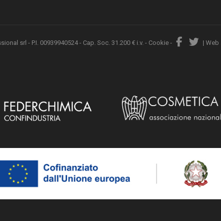
nal srl - P.I. 00939940524 - Cap. Soc. 31.200 € i.v. -
Cookie
-
|
Web 