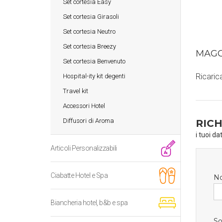
Set cortesia Easy
Set cortesia Girasoli
Set cortesia Neutro
Set cortesia Breezy
MAGG
Set cortesia Benvenuto
Ricaric
Hospital-ity kit degenti
Travel kit
Accessori Hotel
Diffusori di Aroma
RICH
i tuoi da
Articoli Personalizzabili
Ciabatte Hotel e Spa
N
Biancheria hotel, b&b e spa
So