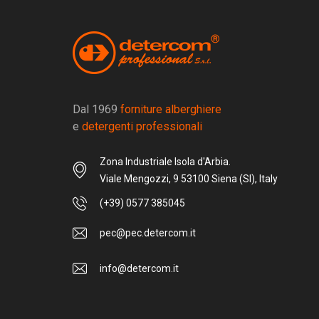
Dal 1969
forniture alberghiere
e
detergenti professionali
Zona Industriale Isola d'Arbia.
Viale Mengozzi, 9 53100 Siena (SI), Italy
(+39) 0577 385045
pec@pec.detercom.it
info@detercom.it