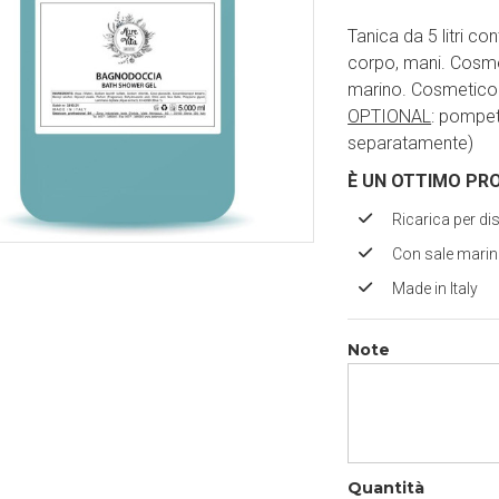
Tanica da 5 litri c
corpo, mani. Cosmet
marino. Cosmetico 
OPTIONAL
: pompet
separatamente)
È UN OTTIMO PR
Ricarica per di
Con sale mari
Made in Italy
Note
Quantità