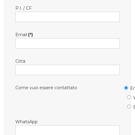
P.I. / CF
Email
(*)
Città
Come vuoi essere contattato
Em
WhatsApp