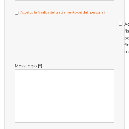
Accetto la finalità del trattamento dei dati personali
Ac
l'
pe
fi
m
Messaggio
(*)