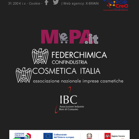
31.200 € i.v. -
Cookie
-
|
Web agency: X-BRAIN