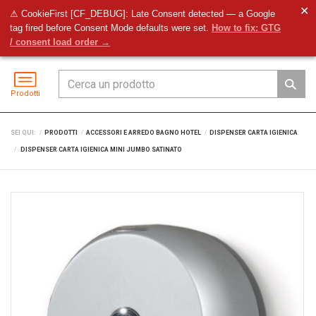
✕
⚠ CookieFirst [CF_DEBUG]: Late Consent detected — a Google
tag fired before Consent Mode defaults were set.
How to fix: GTG
Preventivo
Accedi
Menu
/ consent load order →
Prodotti
SEI QUI:
PRODOTTI
ACCESSORI E ARREDO BAGNO HOTEL
DISPENSER CARTA IGIENICA
DISPENSER CARTA IGIENICA MINI JUMBO SATINATO