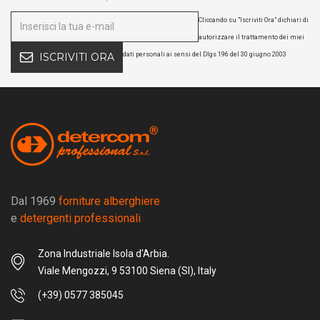
Cliccando su "Iscriviti Ora" dichiari di
autorizzare il trattamento dei miei
dati personali ai sensi del Dlgs 196 del 30 giugno 2003
ISCRIVITI ORA
Dal 1969
forniture alberghiere
e
detergenti professionali
Zona Industriale Isola d'Arbia.
Viale Mengozzi, 9 53100 Siena (SI), Italy
(+39) 0577 385045