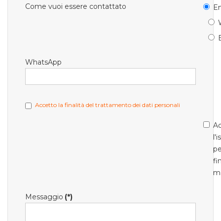
Come vuoi essere contattato
Em
WhatsApp
Accetto la finalità del trattamento dei dati personali
Ac
l'
pe
fi
m
Messaggio
(*)