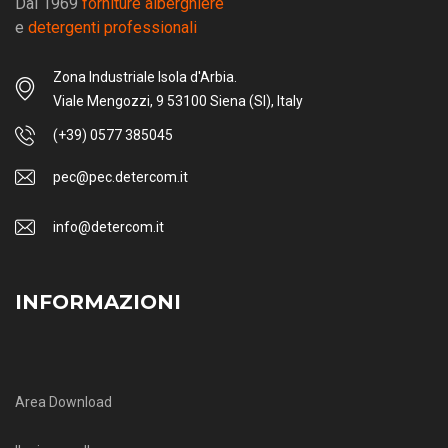
Dal 1969
forniture alberghiere
e
detergenti professionali
Zona Industriale Isola d'Arbia.
Viale Mengozzi, 9 53100 Siena (SI), Italy
(+39) 0577 385045
pec@pec.detercom.it
info@detercom.it
INFORMAZIONI
Area Download