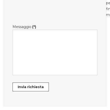
pe
fi
m
Messaggio
(*)
Invia richiesta