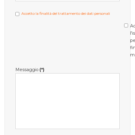
Accetto la finalità del trattamento dei dati personali
Ac
l'
pe
fi
m
Messaggio
(*)