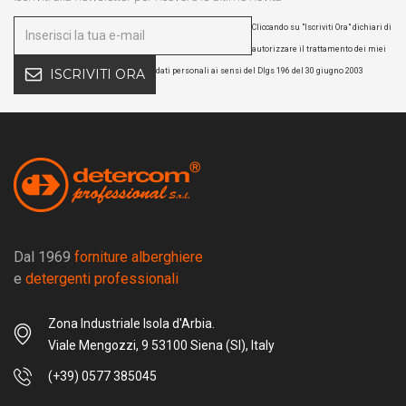
Cliccando su "Iscriviti Ora" dichiari di
autorizzare il trattamento dei miei
dati personali ai sensi del Dlgs 196 del 30 giugno 2003
ISCRIVITI ORA
Dal 1969
forniture alberghiere
e
detergenti professionali
Zona Industriale Isola d'Arbia.
Viale Mengozzi, 9 53100 Siena (SI), Italy
(+39) 0577 385045