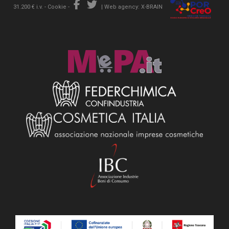
31.200 € i.v. -
Cookie
-
|
Web agency: X-BRAIN