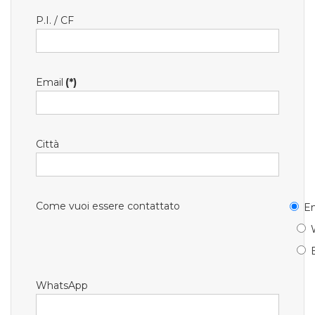
P.I. / CF
Email
(*)
Città
Come vuoi essere contattato
Em
WhatsApp