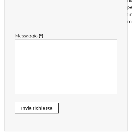
l'
pe
fi
m
Messaggio
(*)
Invia richiesta