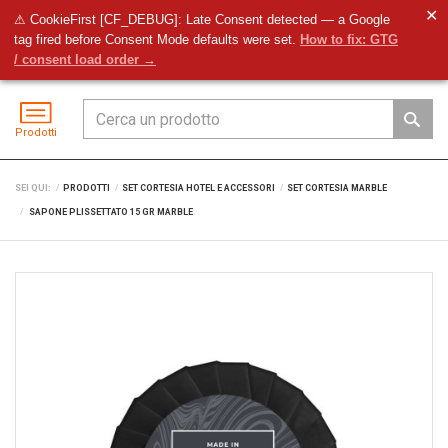
✕
⚠ CookieFirst [CF_DEBUG]: Late Consent detected — a Google
tag fired before Consent Mode defaults were set.
How to fix: GTG
Preventivo
Accedi
Menu
/ consent load order →
Prodotti
SEI QUI:
PRODOTTI
SET CORTESIA HOTEL E ACCESSORI
SET CORTESIA MARBLE
SAPONE PLISSETTATO 15 GR MARBLE