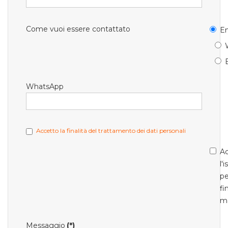
Come vuoi essere contattato
Em
WhatsApp
Accetto la finalità del trattamento dei dati personali
Ac
l'
pe
fi
m
Messaggio
(*)