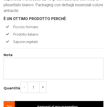
plissettato bianco. Packaging con dettagli essenziali colore
antracite.
È UN OTTIMO PRODOTTO PERCH
É
:
Piccolo formato
Prodotto italiano
Sapone vegetale
Note
-
+
Quantità
Aggiungi al mio preventivo