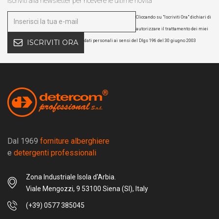
Iscriviti alla newsletter per ricevere le ultime novità
Cliccando su "Iscriviti Ora" dichiari di
autorizzare il trattamento dei miei
dati personali ai sensi del Dlgs 196 del 30 giugno 2003
ISCRIVITI ORA
Dal 1969
forniture alberghiere
e
detergenti professionali
Zona Industriale Isola d'Arbia.
Viale Mengozzi, 9 53100 Siena (SI), Italy
(+39) 0577 385045