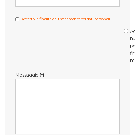
Accetto la finalità del trattamento dei dati personali
Ac
l'
pe
fi
m
Messaggio
(*)