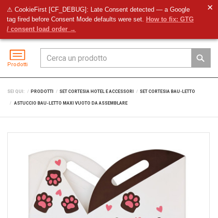
✕
⚠ CookieFirst [CF_DEBUG]: Late Consent detected — a Google
tag fired before Consent Mode defaults were set.
How to fix: GTG
Preventivo
Accedi
Menu
/ consent load order →
Prodotti
SEI QUI:
PRODOTTI
SET CORTESIA HOTEL E ACCESSORI
SET CORTESIA BAU-LETTO
ASTUCCIO BAU-LETTO MAXI VUOTO DA ASSEMBLARE