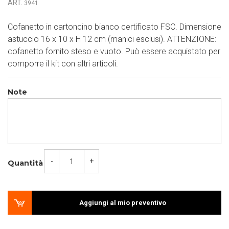
ART.
3941
Cofanetto in cartoncino bianco certificato FSC. Dimensione
astuccio 16 x 10 x H 12 cm (manici esclusi). ATTENZIONE:
cofanetto fornito steso e vuoto. Può essere acquistato per
comporre il kit con altri articoli.
Note
-
+
Quantità
Aggiungi al mio preventivo