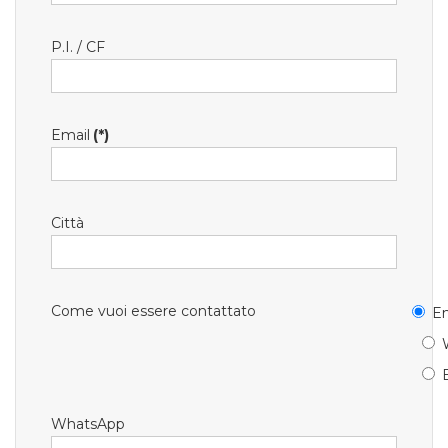
P.I. / CF
Email
(*)
Città
Come vuoi essere contattato
Em
WhatsApp