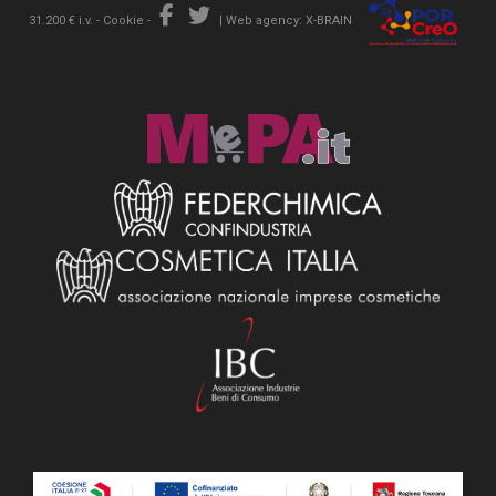
31.200 € i.v. -
Cookie
-
|
Web agency: X-BRAIN