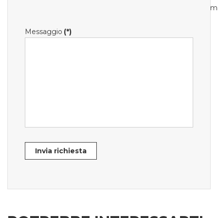
m
Messaggio
(*)
Invia richiesta