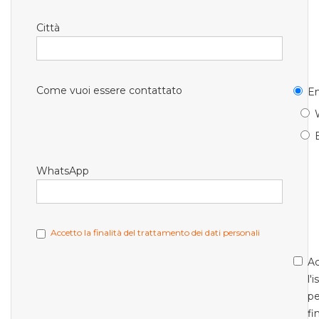
Città
Come vuoi essere contattato
Em
WhatsApp
Accetto la finalità del trattamento dei dati personali
Ac
l'
pe
fi