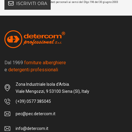
dati personali ai sensi del Dlgs 196 del 30 giugno 2003
ISCRIVITI ORA
Dal 1969
forniture alberghiere
e
detergenti professionali
Zona Industriale Isola d'Arbia.
Viale Mengozzi, 9 53100 Siena (SI), Italy
(+39) 0577 385045
pec@pec.detercom.it
info@detercom.it