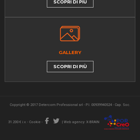
SCOPRI DI PIÙ
GALLERY
SCOPRI DI PIÙ
Copyright © 2017 Detercom Professional srl - P.I. 00939940524 - Cap. Soc.
31.200 € i.v. -
Cookie
-
|
Web agency: X-BRAIN