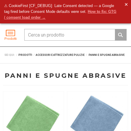
✕
⚠ CookieFirst [CF_DEBUG]: Late Consent detected — a Google
tag fired before Consent Mode defaults were set.
How to fix: GTG
Preventivo
Accedi
Menu
/ consent load order →
Prodotti
SEI QUI:
PRODOTTI
ACCESSORI E ATTREZZATURE PULIZIE
PANNI E SPUGNE ABRASIVE
PANNI E SPUGNE ABRASIVE