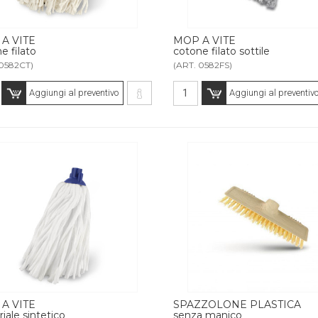
A VITE
MOP A VITE
e filato
cotone filato sottile
 0582CT)
(ART. 0582FS)
Aggiungi al preventivo
Aggiungi al preventiv
A VITE
SPAZZOLONE PLASTICA
iale sintetico
senza manico