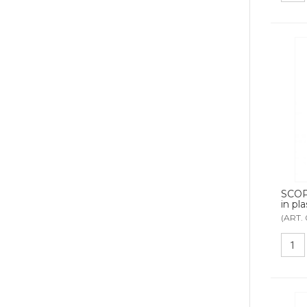
SCOP
in pl
(ART. 