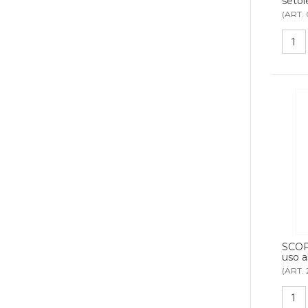
setol
(ART.
SCOP
uso a
(ART. 