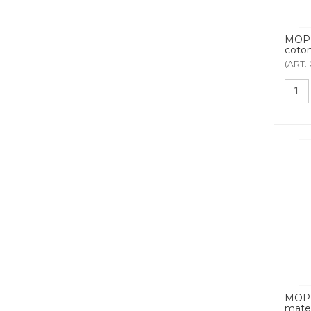
MOP 
coton
(ART.
MOP 
mater