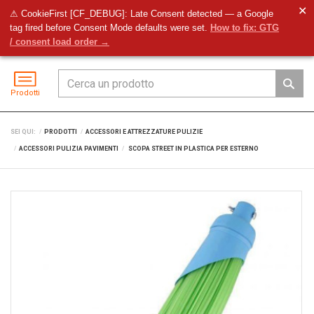
✕
⚠ CookieFirst [CF_DEBUG]: Late Consent detected — a Google
tag fired before Consent Mode defaults were set.
How to fix: GTG
Preventivo
Accedi
Menu
/ consent load order →
Prodotti
SEI QUI:
PRODOTTI
ACCESSORI E ATTREZZATURE PULIZIE
ACCESSORI PULIZIA PAVIMENTI
SCOPA STREET IN PLASTICA PER ESTERNO