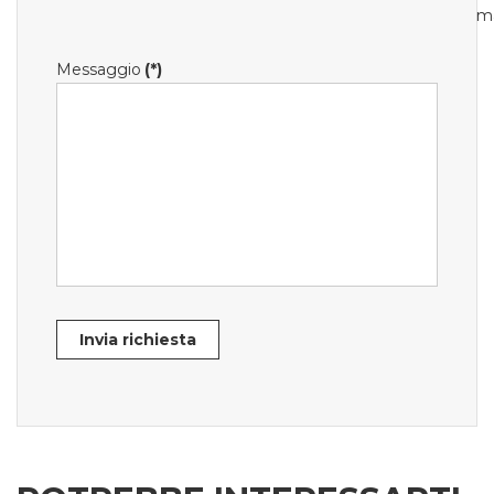
m
Messaggio
(*)
Invia richiesta