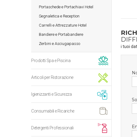
Portaschede e Portachiavi Hotel
Segnaletica e Reception
Carrelli e Attrezzature Hotel
RICH
Bandiere e Portabandiere
DIFF
Zerbini e Asciugapasso
i tuoi da
Prodotti Spa e Piscina
N
Articoli per Ristorazione
Igienizzanti e Sicurezza
So
Consumabili e Ricariche
Em
Detergenti Professionali