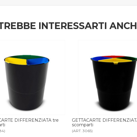
TREBBE INTERESSARTI ANC
TTACARTE DIFFERENZIATA quattro
GETTACARTE DIFFERENZI
omparti
scomparti
T. 3065)
(ART. 3770)