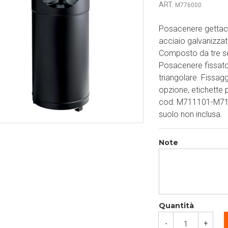
ART.
M776000
Posacenere gettacar
acciaio galvanizzat
Composto da tre secc
Posacenere fissato
triangolare. Fissagg
opzione, etichette pr
cod: M711101-M711
suolo non inclusa.
Note
Quantità
-
+