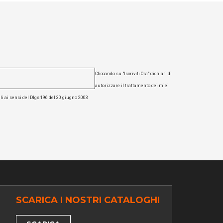
Cliccando su "Iscriviti Ora" dichiari di
autorizzare il trattamento dei miei
li ai sensi del Dlgs 196 del 30 giugno 2003
SCARICA I NOSTRI CATALOGHI