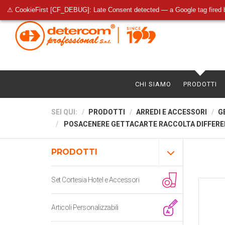
⚠ CookieFirst [CF_DEBUG]: Late Consent detected — a Google tag fired 
CHI SIAMO
PRODOTTI
SEI QUI:
PRODOTTI
ARREDI E ACCESSORI
G
POSACENERE GETTACARTE RACCOLTA DIFFERE
PRODOTTI
Set Cortesia Hotel e Accessori
Articoli Personalizzabili