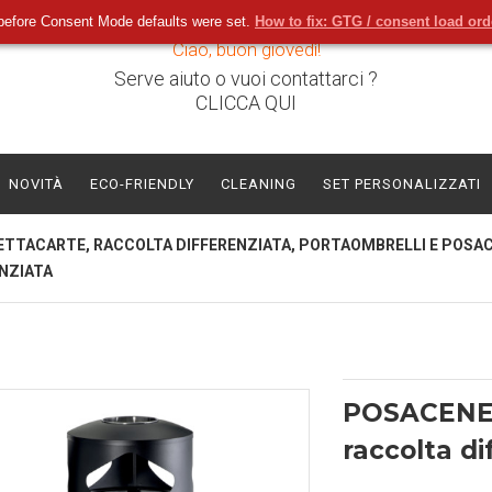
before Consent Mode defaults were set.
How to fix: GTG / consent load or
Ciao, buon giovedì!
Serve aiuto o vuoi contattarci ?
CLICCA QUI
NOVITÀ
ECO-FRIENDLY
CLEANING
SET PERSONALIZZATI
ETTACARTE, RACCOLTA DIFFERENZIATA, PORTAOMBRELLI E POSA
NZIATA
POSACENE
raccolta di