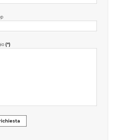
pp
io
(*)
 richiesta