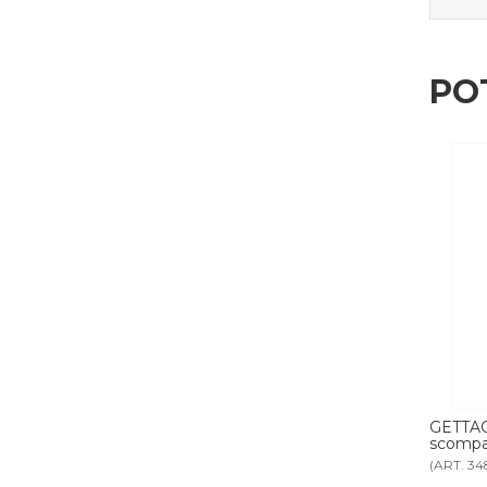
PO
IO per gettacarte
GETTACARTE DIFFERENZIATA tre
GE
scomparti
sc
(ART. 3484)
(AR