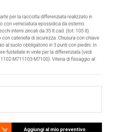
te per la raccolta differenziata realizzato in
o con verniciatura epossidica da esterno.
hi interni zincati da 35 lt cad. (tot. 105 lt).
 con catenella di sicurezza. Chiusura con chiave
io al suolo obbligatorio in 3 punti con piedini. In
e-fustellate in vinile per la differenziata (vedi
102-M711103-M7100). Viteria di fissaggio al
Aggiungi al mio preventivo