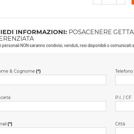
IEDI INFORMAZIONI:
POSACENERE GETTA
ERENZIATA
ti personali NON saranno condivisi, venduti, resi disponibili o comunicati a
ome & Cognome
(*)
Telefono
cietà
P.I. / CF
ail
(*)
Città