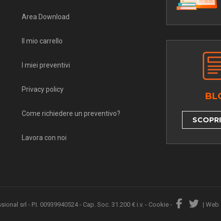
Area Download
Il mio carrello
I miei preventivi
Privacy policy
BL
Come richiedere un preventivo?
SCOPRI 
Lavora con noi
nal srl - P.I. 00939940524 - Cap. Soc. 31.200 € i.v. -
Cookie
-
|
Web 