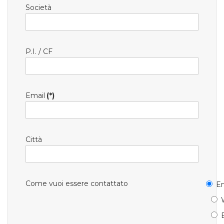
Società
P.I. / CF
Email
(*)
Città
Come vuoi essere contattato
Em