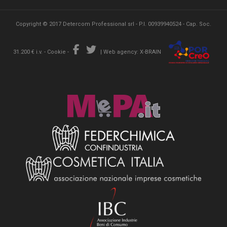
Copyright © 2017 Detercom Professional srl - P.I. 00939940524 - Cap. Soc.
31.200 € i.v. -
Cookie
-
|
Web agency: X-BRAIN