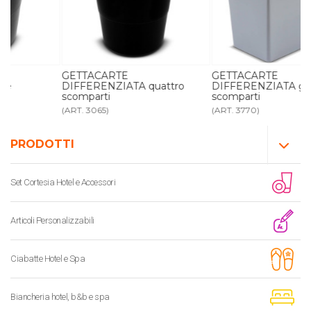
GETTACARTE
GETTACARTE
DIFFERENZIATA quattro
DIFFERENZIATA grigio 3
scomparti
scomparti
(ART. 3065)
(ART. 3770)
PRODOTTI
Set Cortesia Hotel e Accessori
Articoli Personalizzabili
Ciabatte Hotel e Spa
Biancheria hotel, b&b e spa