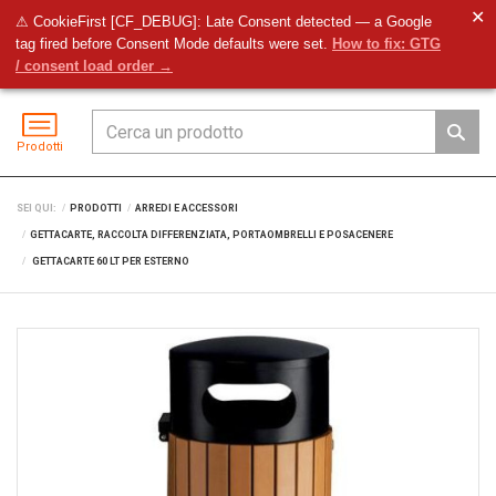
✕
⚠ CookieFirst [CF_DEBUG]: Late Consent detected — a Google
tag fired before Consent Mode defaults were set.
How to fix: GTG
Preventivo
Accedi
Menu
/ consent load order →
Prodotti
SEI QUI:
PRODOTTI
ARREDI E ACCESSORI
GETTACARTE, RACCOLTA DIFFERENZIATA, PORTAOMBRELLI E POSACENERE
GETTACARTE 60 LT PER ESTERNO