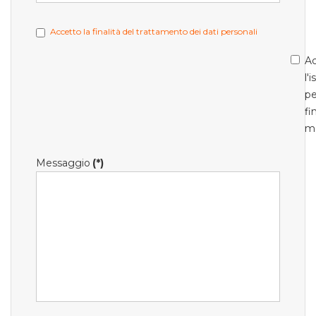
Accetto la finalità del trattamento dei dati personali
Ac
l'
pe
fi
m
Messaggio
(*)