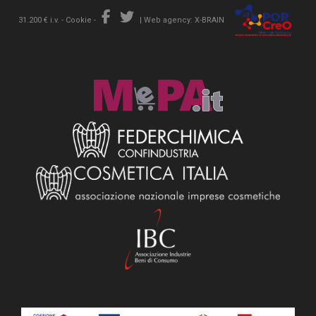
31.200 € i.v. -
Cookie
-
|
Web agency: X-BRAIN