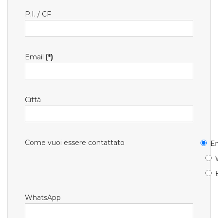
P.I. / CF
Email
(*)
Città
Come vuoi essere contattato
Em
WhatsApp