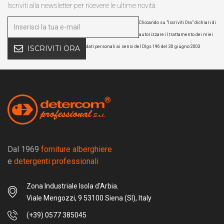
Iscriviti alla newsletter per ricevere le ultime novità
Cliccando su "Iscriviti Ora" dichiari di
autorizzare il trattamento dei miei
dati personali ai sensi del Dlgs 196 del 30 giugno 2003
ISCRIVITI ORA
Dal 1969
forniture alberghiere
e
detergenti professionali
Zona Industriale Isola d'Arbia.
Viale Mengozzi, 9 53100 Siena (SI), Italy
(+39) 0577 385045