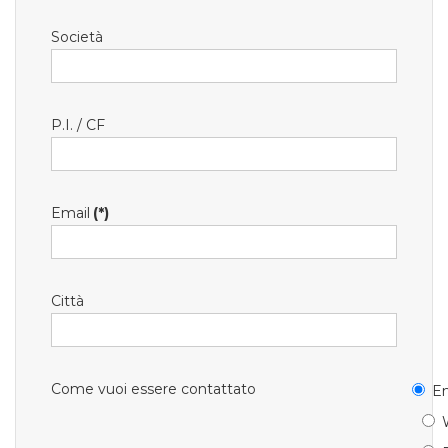
Società
P.I. / CF
Email
(*)
Città
Come vuoi essere contattato
Em