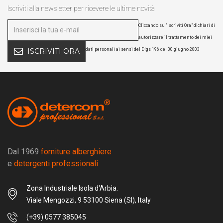
Iscriviti alla newsletter per ricevere le ultime novità
Cliccando su "Iscriviti Ora" dichiari di
autorizzare il trattamento dei miei
dati personali ai sensi del Dlgs 196 del 30 giugno 2003
ISCRIVITI ORA
Dal 1969
forniture alberghiere
e
detergenti professionali
Zona Industriale Isola d'Arbia.
Viale Mengozzi, 9 53100 Siena (SI), Italy
(+39) 0577 385045