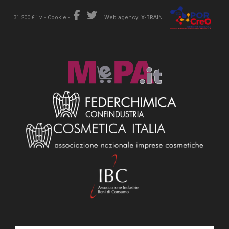
31.200 € i.v. -
Cookie
-
|
Web agency: X-BRAIN