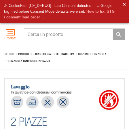
✕
⚠ CookieFirst [CF_DEBUG]: Late Consent detected — a Google
tag fired before Consent Mode defaults were set.
How to fix: GTG
Preventivo
Accedi
Menu
/ consent load order →
Prodotti
SEI QUI:
PRODOTTI
BIANCHERIA HOTEL, B&B E SPA
COPERTE E LENZUOLA
LENZUOLA IGNIFUGHE 2 PIAZZE