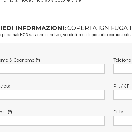
mq Fibra modacrilico 90% cotone 5% e
IEDI INFORMAZIONI:
COPERTA IGNIFUGA 1
ti personali NON saranno condivisi, venduti, resi disponibili o comunicati a
ome & Cognome
(*)
Telefono
cietà
P.I. / CF
ail
(*)
Città