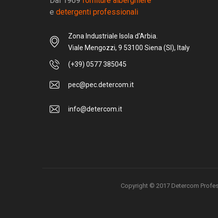
Dal 1969
forniture alberghiere
e
detergenti professionali
Zona Industriale Isola d'Arbia.
Viale Mengozzi, 9 53100 Siena (SI), Italy
(+39) 0577 385045
pec@pec.detercom.it
info@detercom.it
Copyright © 2017 Detercom Professio