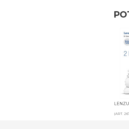
PO
LENZUOLA IGNIFUGHE 2 piazze
COPER
(ART. 2670 - 2669)
(ART. 2