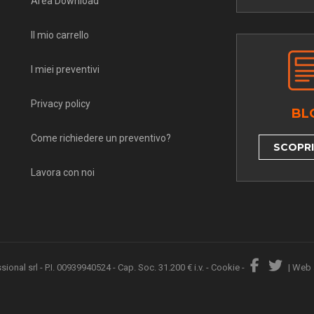
Area Download
Il mio carrello
I miei preventivi
Privacy policy
BL
Come richiedere un preventivo?
SCOPRI 
Lavora con noi
nal srl - P.I. 00939940524 - Cap. Soc. 31.200 € i.v. -
Cookie
-
|
Web 