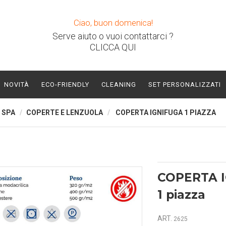
Ciao, buon domenica!
Serve aiuto o vuoi contattarci ?
CLICCA QUI
NOVITÀ
ECO-FRIENDLY
CLEANING
SET PERSONALIZZATI
 SPA
COPERTE E LENZUOLA
COPERTA IGNIFUGA 1 PIAZZA
COPERTA 
1 piazza
ART.
2625