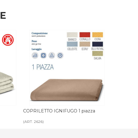
HE
azza
COPRILETTO IGNIFUGO 2 piazze
PIUMINO I
(ART. 2672)
(ART. 2627)