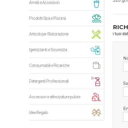
320 gr/
Arredi e Accessori
Prodotti Spa e Piscina
RICH
i tuoi da
Articoli per Ristorazione
Igienizzanti e Sicurezza
N
Consumabili e Ricariche
Detergenti Professionali
So
Accessori e attrezzature pulizie
Em
Idee Regalo