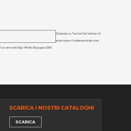
Cliccando su "Iscriviti Ora" dichiari di
autorizzare il trattamento dei miei
li ai sensi del Dlgs 196 del 30 giugno 2003
SCARICA I NOSTRI CATALOGHI
SCARICA