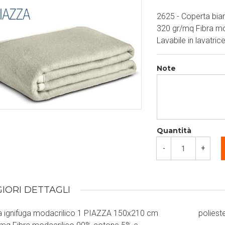
2625 - Coperta bia
320 gr/mq Fibra mo
Lavabile in lavatric
Note
Quantità
-
+
IORI DETTAGLI
a ignifuga modacrilico 1 PIAZZA 150x210 cm
poliest