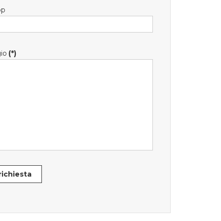
pp
io
(*)
 richiesta