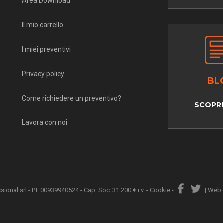
Area Download
Il mio carrello
I miei preventivi
Privacy policy
BL
Come richiedere un preventivo?
SCOPRI 
Lavora con noi
nal srl - P.I. 00939940524 - Cap. Soc. 31.200 € i.v. -
Cookie
-
|
Web 