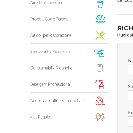
Lenzuol
Arredi e Accessori
Prodotti Spa e Piscina
RICH
i tuoi da
Articoli per Ristorazione
Igienizzanti e Sicurezza
N
Consumabili e Ricariche
Detergenti Professionali
So
Accessori e attrezzature pulizie
Em
Idee Regalo