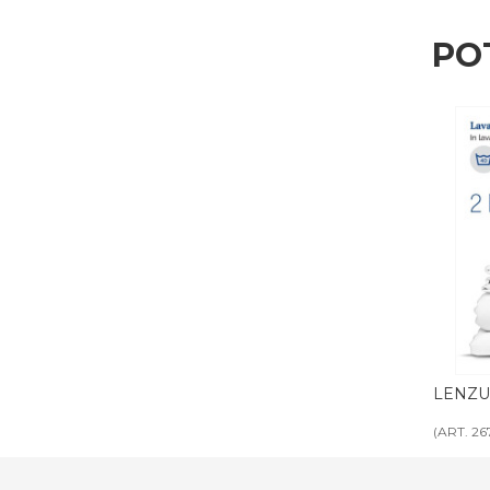
PO
iazza
COPERTA IGNIFUGA 1 piazza
LENZUOL
(ART. 2625)
(ART. 2670