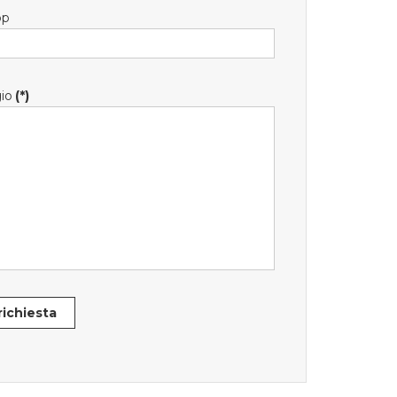
pp
io
(*)
 richiesta