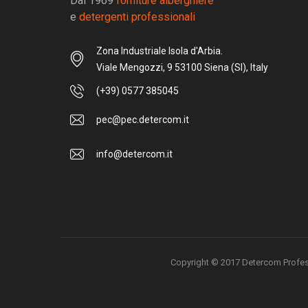
Dal 1969
forniture alberghiere
e
detergenti professionali
Zona Industriale Isola d'Arbia.
Viale Mengozzi, 9 53100 Siena (SI), Italy
(+39) 0577 385045
pec@pec.detercom.it
info@detercom.it
Copyright © 2017 Detercom Professio