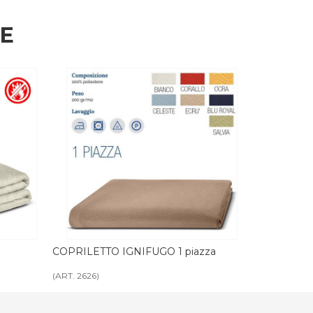
HE
COPRILETTO IGNIFUGO 1 piazza
COPRILETTO 
(ART. 2626)
(ART. 2672)