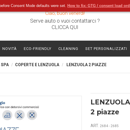
before Consent Mode defaults were set.
How to fix: GTG / consent load or
Ciao, buon venerdì!
Serve aiuto o vuoi contattarci ?
CLICCA QUI
NOVITÀ
ECO-FRIENDLY
CLEANING
SET PERSONALIZZATI
 SPA
COPERTE E LENZUOLA
LENZUOLA 2 PIAZZE
LENZUOL
2 piazze
ART.
2684 - 2685