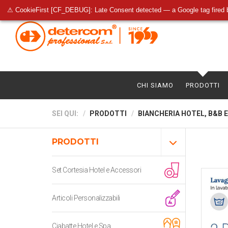
⚠ CookieFirst [CF_DEBUG]: Late Consent detected — a Google tag fired 
CHI SIAMO
PRODOTTI
SEI QUI:
PRODOTTI
BIANCHERIA HOTEL, B&B E
PRODOTTI
Set Cortesia Hotel e Accessori
Articoli Personalizzabili
Ciabatte Hotel e Spa