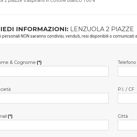
a 2 piazze traspiranti in cotone bianco 100%
IEDI INFORMAZIONI:
LENZUOLA 2 PIAZZE
ti personali NON saranno condivisi, venduti, resi disponibili o comunicati a
ome & Cognome
(*)
Telefono
cietà
P.I. / CF
ail
(*)
Città