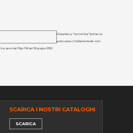
Cliccando su "Iscriviti Ora" dichiari di
autorizzare il trattamento dei miei
li ai sensi del Dlgs 196 del 30 giugno 2003
SCARICA I NOSTRI CATALOGHI
SCARICA