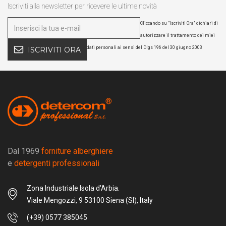
Iscriviti alla newsletter per ricevere le ultime novità
Cliccando su "Iscriviti Ora" dichiari di
autorizzare il trattamento dei miei
dati personali ai sensi del Dlgs 196 del 30 giugno 2003
ISCRIVITI ORA
Dal 1969
forniture alberghiere
e
detergenti professionali
Zona Industriale Isola d'Arbia.
Viale Mengozzi, 9 53100 Siena (SI), Italy
(+39) 0577 385045