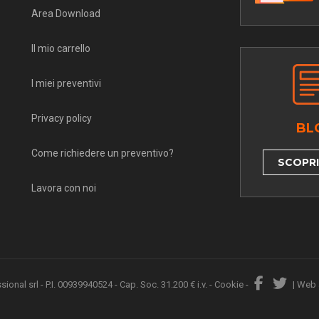
Area Download
Il mio carrello
I miei preventivi
Privacy policy
BL
Come richiedere un preventivo?
SCOPRI 
Lavora con noi
nal srl - P.I. 00939940524 - Cap. Soc. 31.200 € i.v. -
Cookie
-
|
Web 