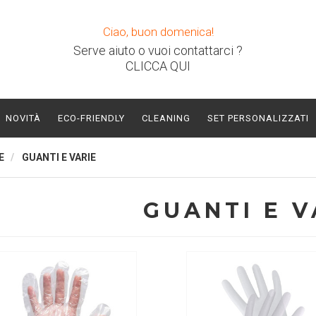
Ciao, buon domenica!
Serve aiuto o vuoi contattarci ?
CLICCA QUI
NOVITÀ
ECO-FRIENDLY
CLEANING
SET PERSONALIZZATI
E
GUANTI E VARIE
GUANTI E V