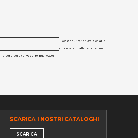
Cliccando su "Iscriviti Ora" dichiari di
autorizzare il trattamento dei miei
li ai sensi del Dlgs 196 del 30 giugno 2003
SCARICA I NOSTRI CATALOGHI
SCARICA