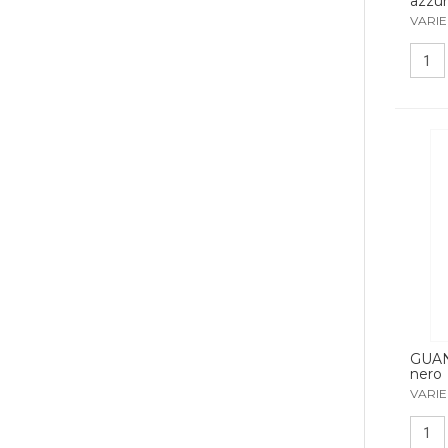
azzur
VARIE
GUAN
nero
VARIE