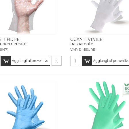
NTI HDPE
GUANTI VINILE
supermercato
trasparente
2967)
VARIE MISURE
Aggiungi al preventivo
Aggiungi al preventiv