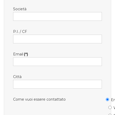
Società
P.I. / CF
Email
(*)
Città
Come vuoi essere contattato
Em