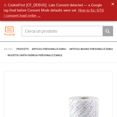
✕
⚠ CookieFirst [CF_DEBUG]: Late Consent detected — a Google
tag fired before Consent Mode defaults were set.
How to fix: GTG
Preventivo
Accedi
Menu
/ consent load order →
Prodotti
SEI QUI:
PRODOTTI
ARTICOLI PERSONALIZZABILI
ARTICOLI BAGNO PERSONALIZZABILI
FASCETTA CARTA IGIENICA PERSONALIZZABILE