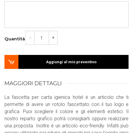
-
+
Quantità
Aggiungi al mio preventivo
MAGGIORI DETTAGLI
La fascetta per carta igienica hotel è un articolo che ti
permette di avere un rotolo fascettato con il tuo logo e
grafica. Puoi scegliere il colore e gli elementi estetici. Il
nostro reparto grafico potrà consigliarti oppure realizzare
una proposta. Inoltre è un articolo eco-friendly. Infatti può
essere utilizzato per ridurre gli sprechi nel caso l'ospite apra