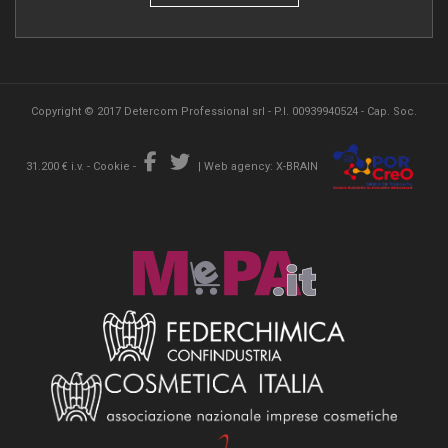
Copyright © 2017 Detercom Professional srl - P.I. 00939940524 - Cap. Soc.
31.200 € i.v. -
Cookie
-
|
Web agency: X-BRAIN