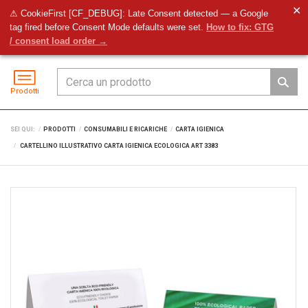
✕
⚠ CookieFirst [CF_DEBUG]: Late Consent detected — a Google
tag fired before Consent Mode defaults were set.
How to fix: GTG
Preventivo
Accedi
Menu
/ consent load order →
Prodotti
SEI QUI:
PRODOTTI
CONSUMABILI E RICARICHE
CARTA IGIENICA
CARTELLINO ILLUSTRATIVO CARTA IGIENICA ECOLOGICA ART 3383