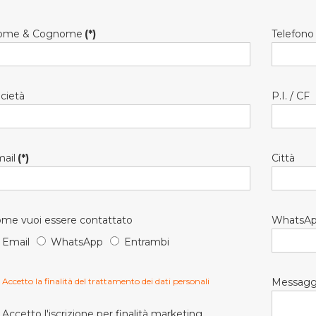
ome & Cognome
(*)
Telefono
cietà
P.I. / CF
ail
(*)
Città
me vuoi essere contattato
WhatsA
Email
WhatsApp
Entrambi
Accetto la finalità del trattamento dei dati personali
Messagg
Accetto l'iscrizione per finalità marketing