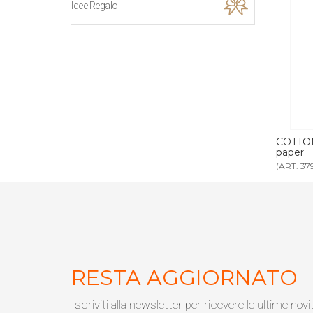
Idee Regalo
 BIO busta carta
COTTON FIOC BIO busta carta neutra
SE
paper
(ART. 3792)
(AR
RESTA AGGIORNATO
Iscriviti alla newsletter per ricevere le ultime novi