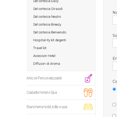
Set cortesia Easy
Set cortesia Girasoli
N
Set cortesia Neutro
Set cortesia Breezy
Set cortesia Benvenuto
So
Hospital-ity kit degenti
Travel kit
Accessori Hotel
Em
Diffusori di Aroma
Articoli Personalizzabili
Co
Ciabatte Hotel e Spa
Biancheria hotel, b&b e spa