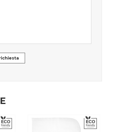
 richiesta
HE