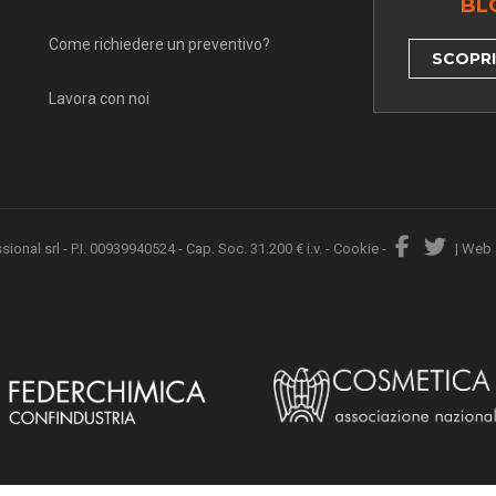
BL
Come richiedere un preventivo?
SCOPRI 
Lavora con noi
nal srl - P.I. 00939940524 - Cap. Soc. 31.200 € i.v. -
Cookie
-
|
Web 