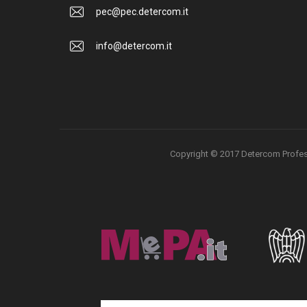
pec@pec.detercom.it
info@detercom.it
Copyright © 2017 Detercom Professio