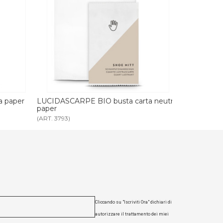
 carta neutra
SET IGIENE ORALE BIO busta carta
SET RAS
neutra paper
paper
(ART. 3796)
(ART. 379
Cliccando su "Iscriviti Ora" dichiari di
autorizzare il trattamento dei miei