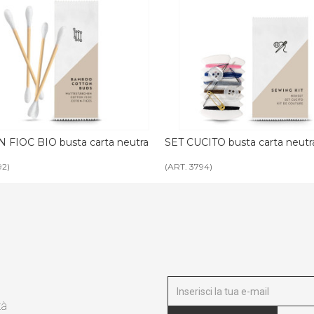
T CUCITO busta carta neutra paper
LUCIDASCARPE BIO busta
paper
T. 3794)
(ART. 3793)
tà