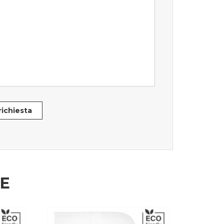
 richiesta
HE