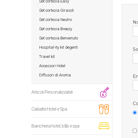
Set cortesia Easy
Set cortesia Girasoli
Set cortesia Neutro
N
Set cortesia Breezy
Set cortesia Benvenuto
Hospital-ity kit degenti
So
Travel kit
Accessori Hotel
Diffusori di Aroma
Em
Articoli Personalizzabili
Co
Ciabatte Hotel e Spa
Biancheria hotel, b&b e spa