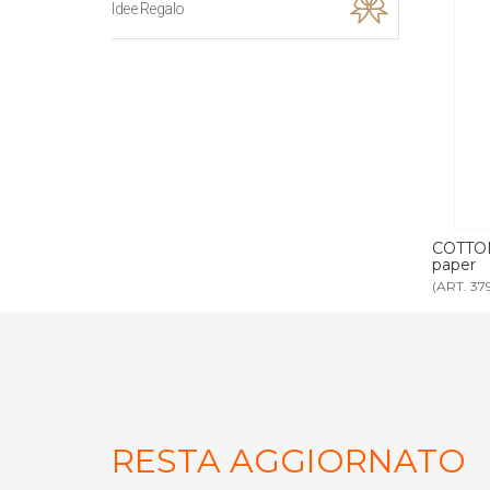
Idee Regalo
BIO busta carta
COTTON FIOC BIO busta carta neutra
SET 
paper
(ART. 3792)
(ART.
RESTA AGGIORNATO