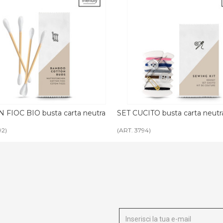
CUCITO busta carta neutra paper
LUCIDASCARPE BIO busta 
paper
 3794)
(ART. 3793)