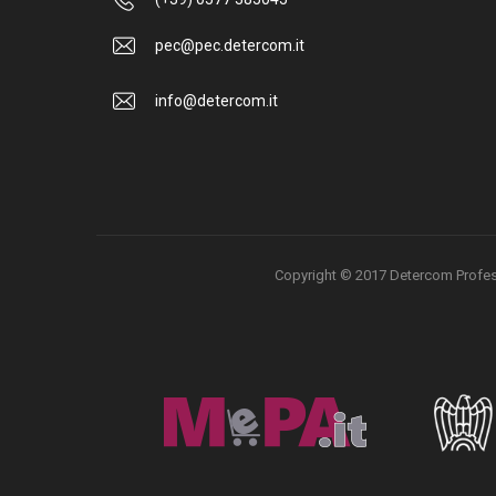
pec@pec.detercom.it
info@detercom.it
Copyright © 2017 Detercom Professio