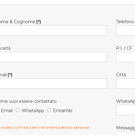
ome & Cognome
(*)
Telefono
cietà
P.I. / CF
ail
(*)
Città
me vuoi essere contattato
WhatsA
Email
WhatsApp
Entrambi
Accetto la finalità del trattamento dei dati personali
Messagg