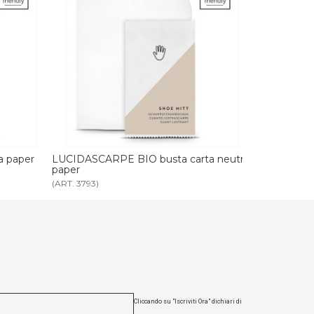
carta neutra
SET IGIENE ORALE BIO busta carta
SET RASA
neutra paper
paper
(ART. 3796)
(ART. 3795
Cliccando su "Iscriviti Ora" dichiari di