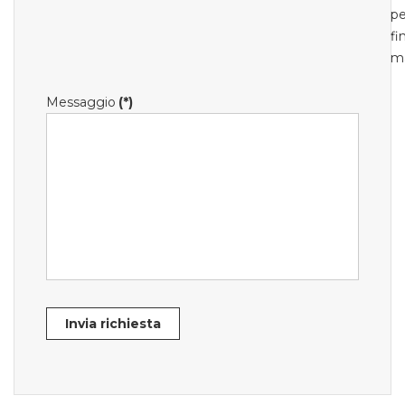
pe
fi
m
Messaggio
(*)
Invia richiesta