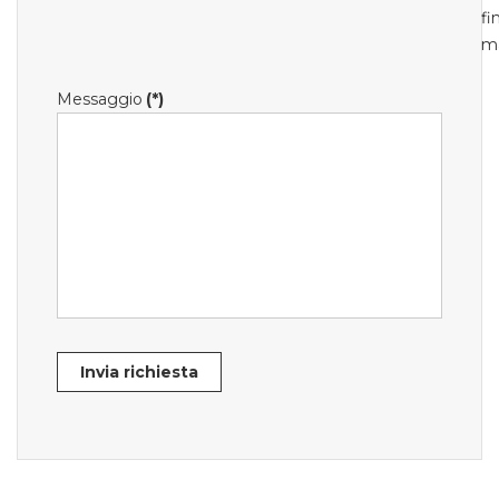
fi
m
Messaggio
(*)
Invia richiesta