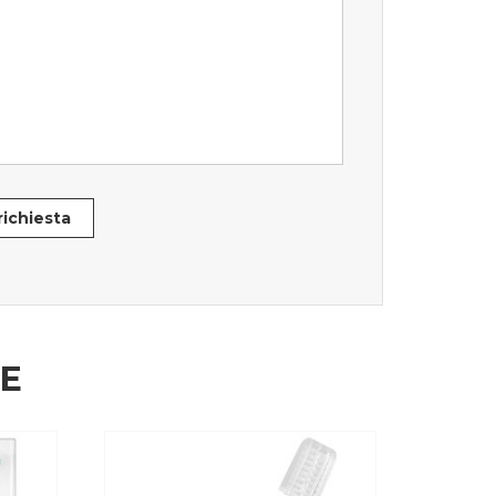
 richiesta
HE