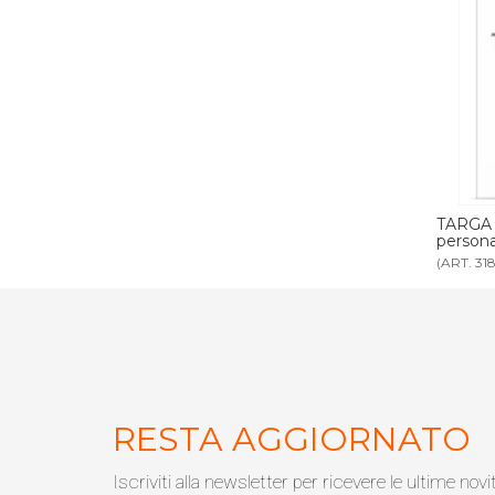
ex bianco
TARGA ECOLOGIA forex bianco
TA
personalizzabile
(ART. 3180P)
(AR
RESTA AGGIORNATO
Iscriviti alla newsletter per ricevere le ultime novi