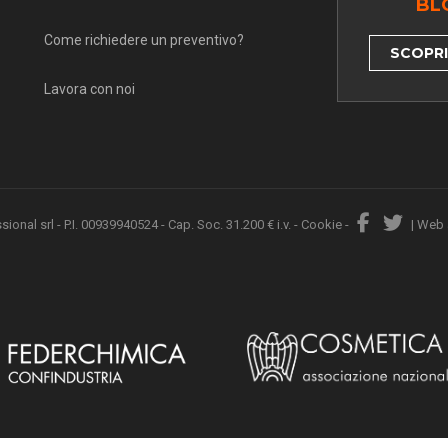
BL
Come richiedere un preventivo?
SCOPRI 
Lavora con noi
nal srl - P.I. 00939940524 - Cap. Soc. 31.200 € i.v. -
Cookie
-
|
Web 