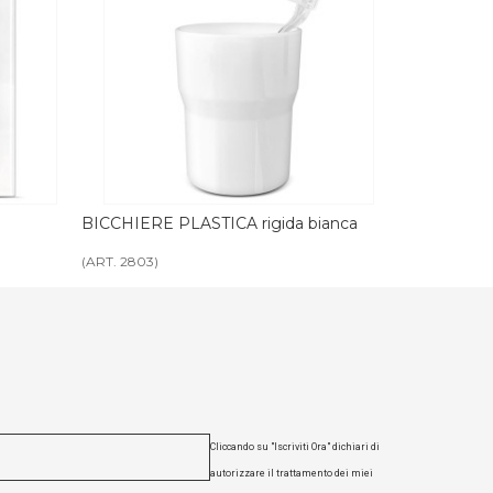
da bianca
BICCHIERE PLASTICA rigida nera
BICCHI
traspar
(ART. 2804)
(ART. 275
Cliccando su "Iscriviti Ora" dichiari di
autorizzare il trattamento dei miei