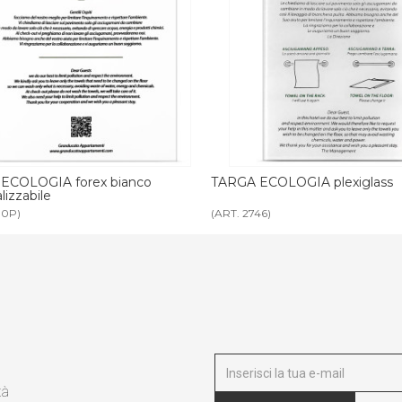
RGA ECOLOGIA plexiglass
BICCHIERE PLASTICA rigi
T. 2746)
(ART. 2803)
tà