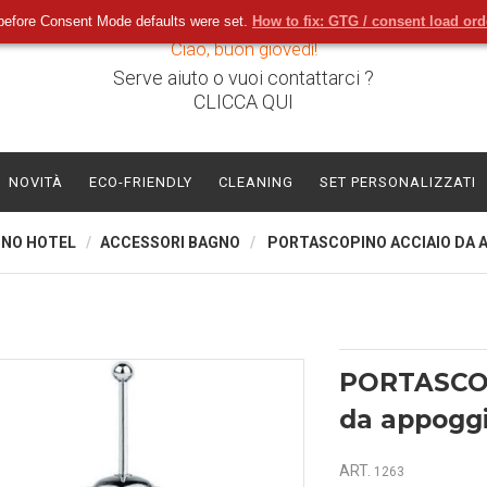
before Consent Mode defaults were set.
How to fix: GTG / consent load or
Ciao, buon giovedì!
Serve aiuto o vuoi contattarci ?
CLICCA QUI
NOVITÀ
ECO-FRIENDLY
CLEANING
SET PERSONALIZZATI
GNO HOTEL
ACCESSORI BAGNO
PORTASCOPINO ACCIAIO DA 
PORTASCO
da appogg
ART.
1263