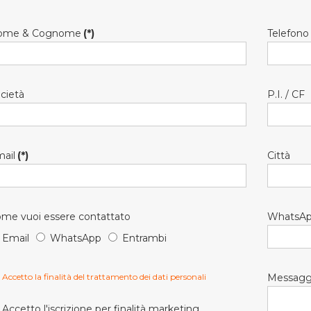
ome & Cognome
(*)
Telefono
cietà
P.I. / CF
ail
(*)
Città
me vuoi essere contattato
WhatsA
Email
WhatsApp
Entrambi
Accetto la finalità del trattamento dei dati personali
Messagg
Accetto l'iscrizione per finalità marketing