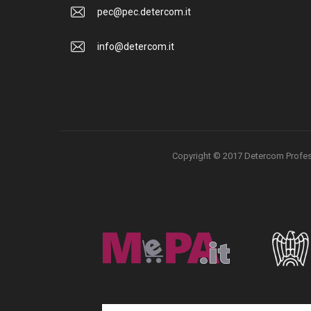
pec@pec.detercom.it
info@detercom.it
Copyright © 2017 Detercom Professio