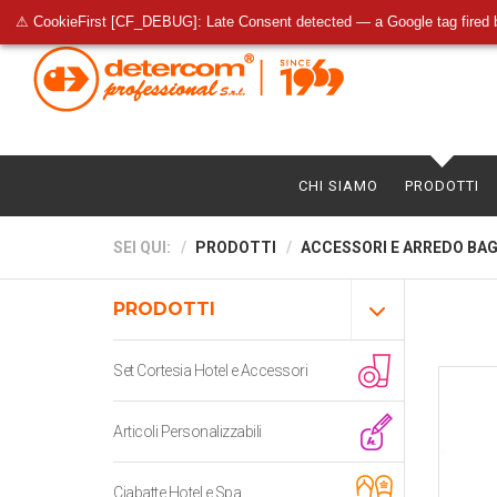
⚠ CookieFirst [CF_DEBUG]: Late Consent detected — a Google tag fired 
CHI SIAMO
PRODOTTI
SEI QUI:
PRODOTTI
ACCESSORI E ARREDO BA
PRODOTTI
Set Cortesia Hotel e Accessori
Articoli Personalizzabili
Ciabatte Hotel e Spa