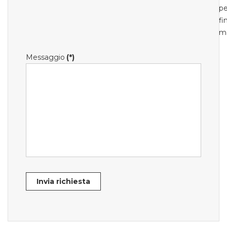
pe
fi
m
Messaggio
(*)
Invia richiesta