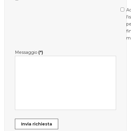
Ac
l'
pe
fi
m
Messaggio
(*)
Invia richiesta