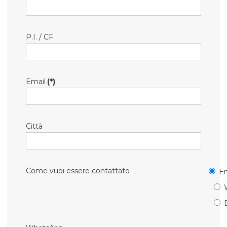
P.I. / CF
Email
(*)
Città
Come vuoi essere contattato
Em