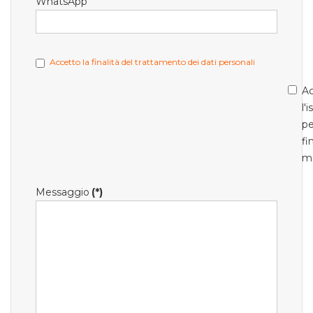
WhatsApp
Accetto la finalità del trattamento dei dati personali
Ac
l'
pe
fi
m
Messaggio
(*)