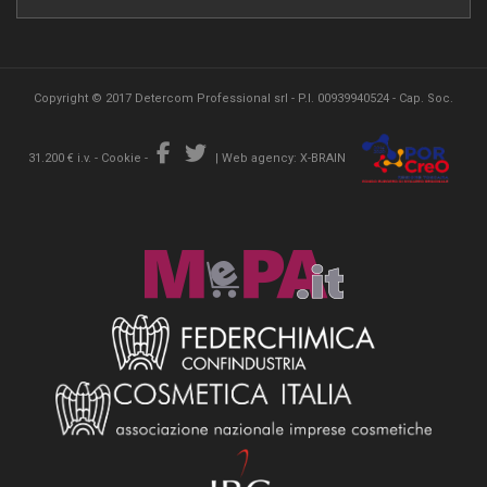
Copyright © 2017 Detercom Professional srl - P.I. 00939940524 - Cap. Soc.
31.200 € i.v. -
Cookie
-
|
Web agency: X-BRAIN