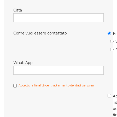
Città
Come vuoi essere contattato
Em
WhatsApp
Accetto la finalità del trattamento dei dati personali
Ac
l'
pe
fi