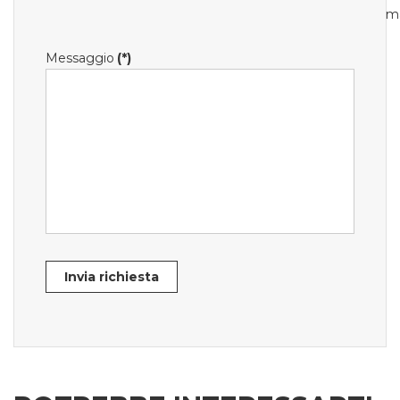
m
Messaggio
(*)
Invia richiesta