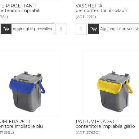
E PIROETTANTI
VASCHETTA
ntenitori impilabili
per contenitori impilabili
1754)
(ART. 2214)
Aggiungi al preventivo
Aggiungi al preventiv
UMIERA 25 LT
PATTUMIERA 25 LT
nitore impilabile blu
contenitore impilabile giallo
3763BL)
(ART. 3763GI)