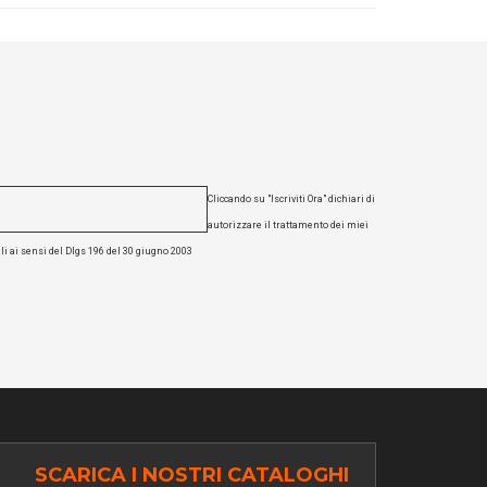
Cliccando su "Iscriviti Ora" dichiari di
autorizzare il trattamento dei miei
li ai sensi del Dlgs 196 del 30 giugno 2003
SCARICA I NOSTRI CATALOGHI