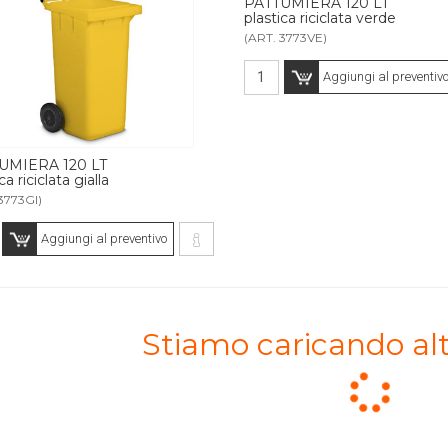
PATTUMIERA 120 LT
plastica riciclata verde
(ART. 3773VE)
Aggiungi al preventiv
UMIERA 120 LT
ca riciclata gialla
3773GI)
Aggiungi al preventivo
Stiamo caricando alt
Loading.