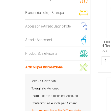
Biancheria hotel, b&b e spa
Accessori e Arredo Bagno hotel
Arredi e Accessori
CONT
diffe
(ART. 
Prodotti Spa e Piscina
Articoli per Ristorazione
Menu e Carta Vini
Tovagliato Monouso
Piatti, Posate e Bicchieri Monouso
Contenitori e Pellicole per Alimenti
Pattumiere e Raccolta Differenziata