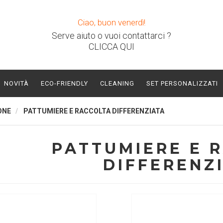
Ciao, buon venerdì!
Serve aiuto o vuoi contattarci ?
CLICCA QUI
NOVITÀ
ECO-FRIENDLY
CLEANING
SET PERSONALIZZATI
ONE
PATTUMIERE E RACCOLTA DIFFERENZIATA
PATTUMIERE E 
DIFFERENZ