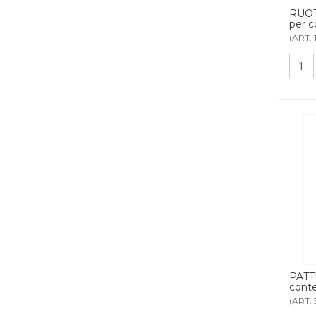
RUOT
per co
(ART. 
PATT
conte
(ART. 