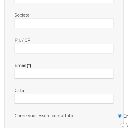
Società
P.I. / CF
Email
(*)
Città
Come vuoi essere contattato
Em