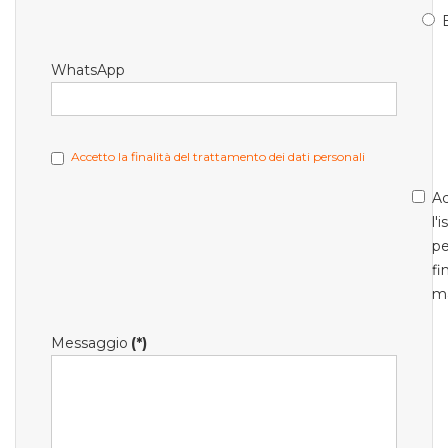
WhatsApp
Accetto la finalità del trattamento dei dati personali
Ac
l'
pe
fi
m
Messaggio
(*)