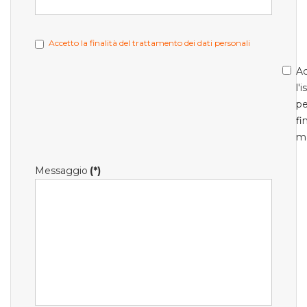
Accetto la finalità del trattamento dei dati personali
Ac
l'
pe
fi
m
Messaggio
(*)