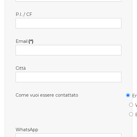
P.I. / CF
Email
(*)
Città
Come vuoi essere contattato
Em
WhatsApp