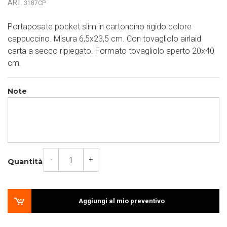
ART.
3187CP
Portaposate pocket slim in cartoncino rigido colore
cappuccino. Misura 6,5x23,5 cm. Con tovagliolo airlaid
carta a secco ripiegato. Formato tovagliolo aperto 20x40
cm.
Note
-
+
Quantità
Aggiungi al mio preventivo