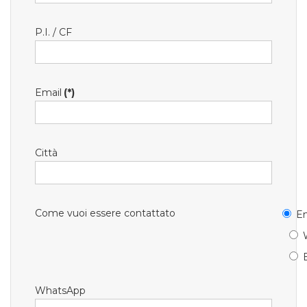
P.I. / CF
Email
(*)
Città
Come vuoi essere contattato
Em
WhatsApp