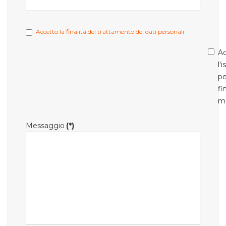
Accetto la finalità del trattamento dei dati personali
Ac
l'
pe
fi
m
Messaggio
(*)