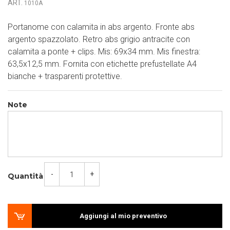
ART.
1010A
Portanome con calamita in abs argento. Fronte abs
argento spazzolato. Retro abs grigio antracite con
calamita a ponte + clips. Mis: 69x34 mm. Mis finestra:
63,5x12,5 mm. Fornita con etichette prefustellate A4
bianche + trasparenti protettive.
Note
-
+
Quantità
Aggiungi al mio preventivo