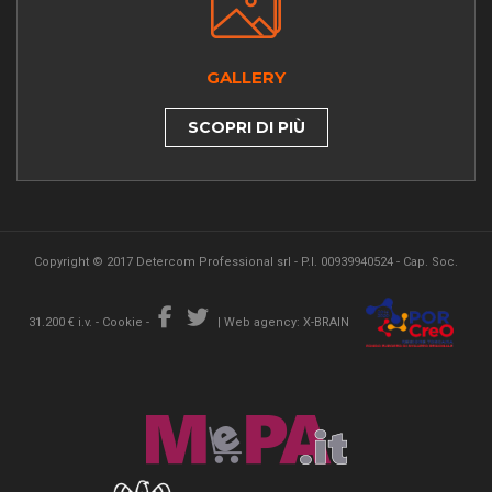
GALLERY
SCOPRI DI PIÙ
Copyright © 2017 Detercom Professional srl - P.I. 00939940524 - Cap. Soc.
31.200 € i.v. -
Cookie
-
|
Web agency: X-BRAIN