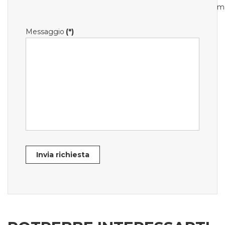
m
Messaggio
(*)
Invia richiesta