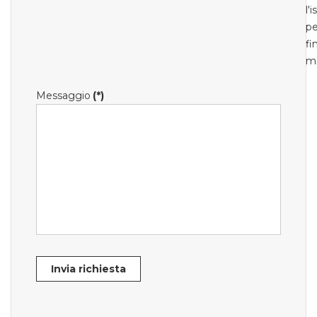
l'
pe
fi
m
Messaggio
(*)
Invia richiesta