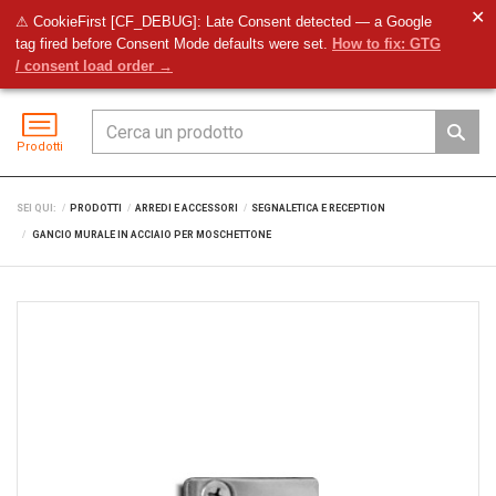
✕
⚠ CookieFirst [CF_DEBUG]: Late Consent detected — a Google
tag fired before Consent Mode defaults were set.
How to fix: GTG
Preventivo
Accedi
Menu
/ consent load order →
Prodotti
SEI QUI:
PRODOTTI
ARREDI E ACCESSORI
SEGNALETICA E RECEPTION
GANCIO MURALE IN ACCIAIO PER MOSCHETTONE