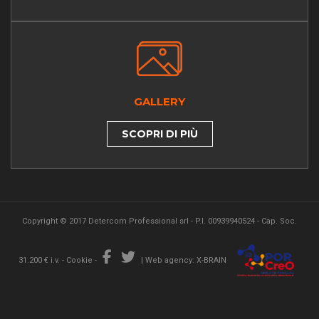
GALLERY
SCOPRI DI PIÙ
Copyright © 2017 Detercom Professional srl - P.I. 00939940524 - Cap. Soc.
31.200 € i.v. -
Cookie
-
|
Web agency: X-BRAIN