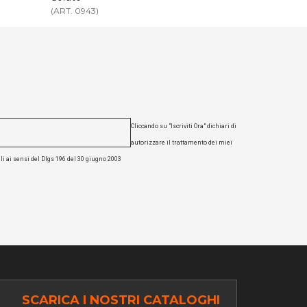
(ART. 3407)
(ART. 3898)
Cliccando su "Iscriviti Ora" dichiari di
autorizzare il trattamento dei miei
li ai sensi del Dlgs 196 del 30 giugno 2003
SCARICA I NOSTRI CATALOGHI