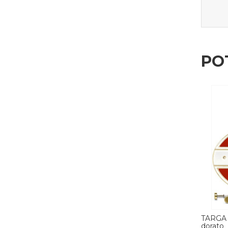
PO
E ottone
TARGA CLASSIFICAZIONE ottone
TARGA
dorato
croma