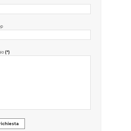
pp
io
(*)
 richiesta