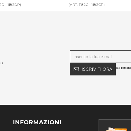
82C - 1182CP)
(ART. 0943)
tà
dati persona
ISCRIVITI ORA
INFORMAZIONI