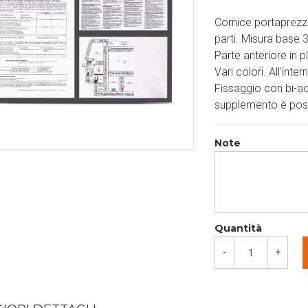
Cornice portaprezzi
parti. Misura base 
Parte anteriore in 
Vari colori. All'inte
Fissaggio con bi-ad
supplemento è poss
Note
Quantità
-
+