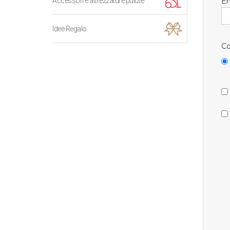
Accessori e attrezzature pulizie
Em
Idee Regalo
Co