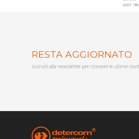
(ART. 1182D - 1182DP)
(ART. 11
RESTA AGGIORNATO
Iscriviti alla newsletter per ricevere le ultime novi