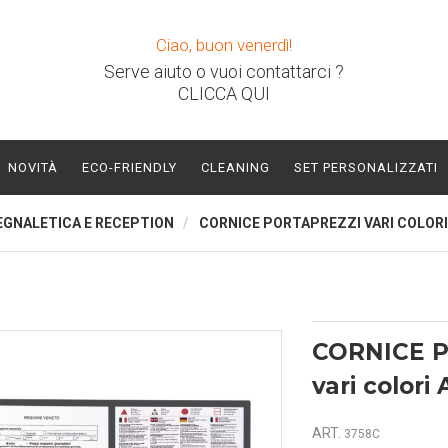
Ciao, buon venerdì!
Serve aiuto o vuoi contattarci ?
CLICCA QUI
NOVITÀ
ECO-FRIENDLY
CLEANING
SET PERSONALIZZATI
EGNALETICA E RECEPTION
CORNICE PORTAPREZZI VARI COLORI 
CORNICE 
vari colori 
ART.
3758C