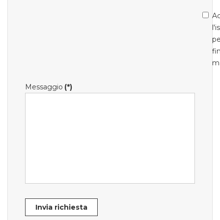
Ac
l'
pe
fi
m
Messaggio
(*)
Invia richiesta